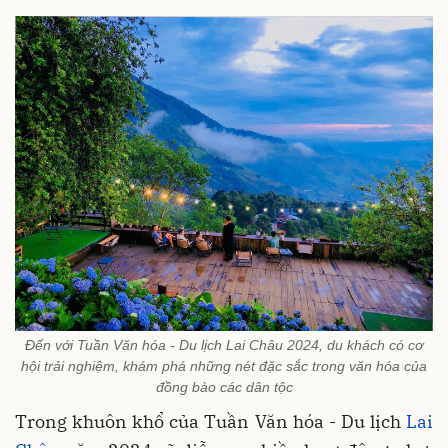
Đến với Tuần Văn hóa - Du lịch Lai Châu 2024, du khách có cơ
hội trải nghiệm, khám phá những nét đặc sắc trong văn hóa của
đồng bào các dân tộc
Trong khuôn khổ của Tuần
Văn hóa - Du lịch
Lai