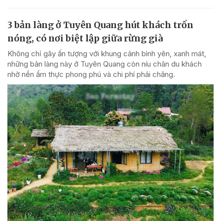
3 bản làng ở Tuyên Quang hút khách trốn
nóng, có nơi biệt lập giữa rừng già
Không chỉ gây ấn tượng với khung cảnh bình yên, xanh mát,
những bản làng này ở Tuyên Quang còn níu chân du khách
nhờ nền ẩm thực phong phú và chi phí phải chăng.