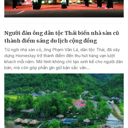
Người đàn ông dân tộc Thái biến nhà sàn cũ
thành điểm sáng du lịch cộng đồng
Từ ngôi nhà sàn cũ, ông Phạm Văn Lá, dân tộc Thái, đã xây
dựng Homestay trở thành điểm đến thu hút hàng vạn lượt
khách mỗi năm. Mô hình không chỉ tạo sinh kế cho người dân
bản, mà còn góp phần gìn giữ bản sắc văn...