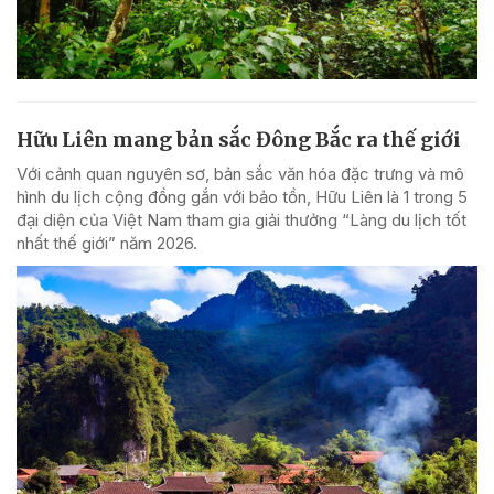
Hữu Liên mang bản sắc Đông Bắc ra thế giới
Với cảnh quan nguyên sơ, bản sắc văn hóa đặc trưng và mô
hình du lịch cộng đồng gắn với bảo tồn, Hữu Liên là 1 trong 5
đại diện của Việt Nam tham gia giải thưởng “Làng du lịch tốt
nhất thế giới” năm 2026.