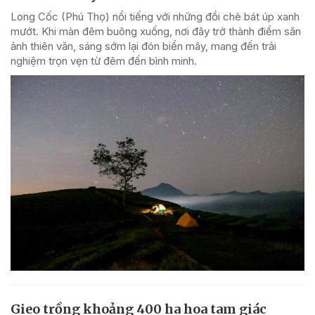
Long Cốc (Phú Thọ) nổi tiếng với những đồi chè bát úp xanh
mướt. Khi màn đêm buông xuống, nơi đây trở thành điểm săn
ảnh thiên văn, sáng sớm lại đón biển mây, mang đến trải
nghiệm trọn vẹn từ đêm đến bình minh.
Gieo trồng khoảng 400 ha hoa tam giác