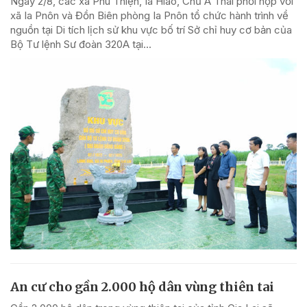
Ngày 2/8, các xã Phú Thiện, Ia Hiao, Chư A Thai phối hợp với
xã Ia Pnôn và Đồn Biên phòng Ia Pnôn tổ chức hành trình về
nguồn tại Di tích lịch sử khu vực bố trí Sở chỉ huy cơ bản của
Bộ Tư lệnh Sư đoàn 320A tại...
An cư cho gần 2.000 hộ dân vùng thiên tai