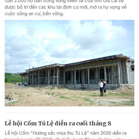
Gần 2.000 hộ dân trong vùng thiên tai của tỉnh Gia Lai sẽ
được bố trí đến các khu tái định cư mới, mở ra hy vọng về
cuộc sống an cư, bền vững.
Lễ hội Cốm Tú Lệ diễn ra cuối tháng 8
Lễ hội Cốm “Hương sắc mùa thu Tú Lệ” năm 2026 diễn ra