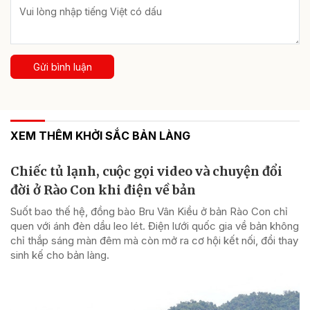
Gửi bình luận
XEM THÊM KHỞI SẮC BẢN LÀNG
Chiếc tủ lạnh, cuộc gọi video và chuyện đổi
đời ở Rào Con khi điện về bản
Suốt bao thế hệ, đồng bào Bru Vân Kiều ở bản Rào Con chỉ
quen với ánh đèn dầu leo lét. Điện lưới quốc gia về bản không
chỉ thắp sáng màn đêm mà còn mở ra cơ hội kết nối, đổi thay
sinh kế cho bản làng.