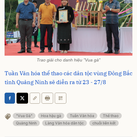
Trao giải cho danh hiệu "Vua gà"
Tuần Văn hóa thể thao các dân tộc vùng Đông Bắc
tỉnh Quảng Ninh sẽ diễn ra từ 23 - 27/8
"Vua Gà"
Hoa hậu gà
Tuần Văn hóa
Thể thao
Quảng Ninh
Làng Văn hóa dân tộc
chuỗi liên kết