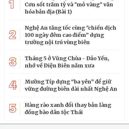
1
Cơn sốt trăm tỷ và "mỏ vàng" văn
hóa bản địa (Bài 1)
Nghệ An tăng tốc cùng "chiến dịch
2
100 ngày đêm cao điểm” dựng
trường nội trú vùng biên
3
Tháng 5 ở Vũng Chùa - Đảo Yến,
nhớ về Điện Biên năm xưa
4
Mường Típ dựng “ba yên” để giữ
vững đường biên dài nhất Nghệ An
5
Hàng rào xanh đổi thay bản làng
đồng bào dân tộc Thái