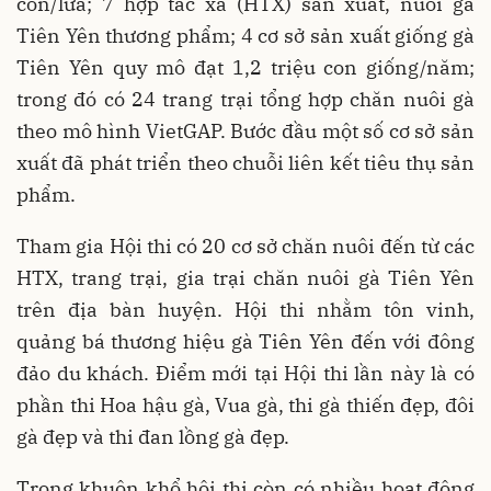
con/lứa; 7 hợp tác xã (HTX) sản xuất, nuôi gà
Tiên Yên thương phẩm; 4 cơ sở sản xuất giống gà
Tiên Yên quy mô đạt 1,2 triệu con giống/năm;
trong đó có 24 trang trại tổng hợp chăn nuôi gà
theo mô hình VietGAP. Bước đầu một số cơ sở sản
xuất đã phát triển theo chuỗi liên kết tiêu thụ sản
phẩm.
Tham gia Hội thi có 20 cơ sở chăn nuôi đến từ các
HTX, trang trại, gia trại chăn nuôi gà Tiên Yên
trên địa bàn huyện. Hội thi nhằm tôn vinh,
quảng bá thương hiệu gà Tiên Yên đến với đông
đảo du khách. Điểm mới tại Hội thi lần này là có
phần thi Hoa hậu gà, Vua gà, thi gà thiến đẹp, đôi
gà đẹp và thi đan lồng gà đẹp.
Trong khuôn khổ hội thi còn có nhiều hoạt động