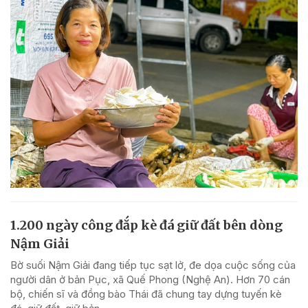
1.200 ngày công đắp kè đá giữ đất bên dòng
Nậm Giải
Bờ suối Nậm Giải đang tiếp tục sạt lở, đe dọa cuộc sống của
người dân ở bản Pục, xã Quế Phong (Nghệ An). Hơn 70 cán
bộ, chiến sĩ và đồng bào Thái đã chung tay dựng tuyến kè