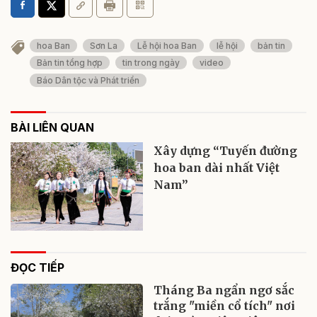
hoa Ban
Sơn La
Lễ hội hoa Ban
lễ hội
bản tin
Bản tin tổng hợp
tin trong ngày
video
Báo Dân tộc và Phát triển
BÀI LIÊN QUAN
Xây dựng “Tuyến đường
hoa ban dài nhất Việt
Nam”
ĐỌC TIẾP
Tháng Ba ngẩn ngơ sắc
trắng "miền cổ tích" nơi