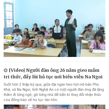
[Video] Người đàn ông 26 năm gieo mầm
tri thức, đẩy lùi hủ tục nơi biên viễn Na Ngoi
Suốt hơn 2 thập kỷ qua, giữa đại ngàn heo hút nơi bản Phù
Khả, xã Na Ngoi, tỉnh Nghệ An có một người đàn ông đã lặng
thầm đi từng ngõ, gõ từng nhà để bền bỉ thay đổi nhận thức
của đồng bào về hủ tục tảo hôn.