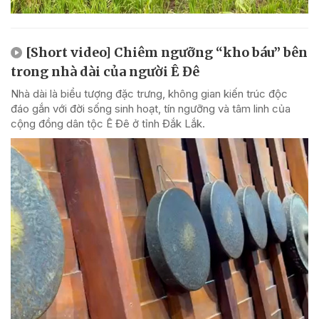
[Short video] Chiêm ngưỡng “kho báu” bên
trong nhà dài của người Ê Đê
Nhà dài là biểu tượng đặc trưng, không gian kiến trúc độc
đáo gắn với đời sống sinh hoạt, tín ngưỡng và tâm linh của
cộng đồng dân tộc Ê Đê ở tỉnh Đắk Lắk.