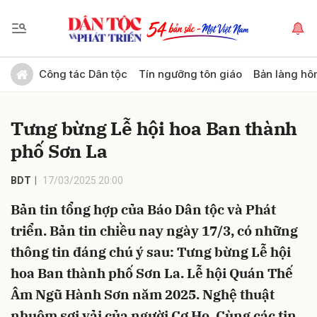
Gửi bình luận
Công tác Dân tộc
Tín ngưỡng tôn giáo
Bản làng hô
Tưng bừng Lễ hội hoa Ban thành
phố Sơn La
BDT
17/03/2025 20:00
Bản tin tổng hợp của Báo Dân tộc và Phát
Hủy
Gửi
triển. Bản tin chiều nay ngày 17/3, có những
thông tin đáng chú ý sau: Tưng bừng Lễ hội
hoa Ban thành phố Sơn La. Lễ hội Quán Thế
Âm Ngũ Hành Sơn năm 2025. Nghệ thuật
nhuộm sợi vải của người Cơ Ho. Cùng các tin