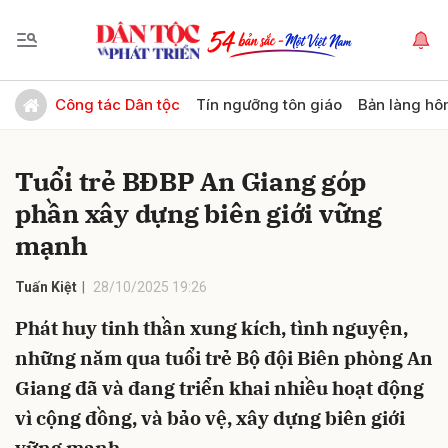
Gửi bình luận
Công tác Dân tộc
Tín ngưỡng tôn giáo
Bản làng hô
Tuổi trẻ BĐBP An Giang góp
phần xây dựng biên giới vững
mạnh
Tuấn Kiệt
28/10/2025 19:26
Hủy
Gửi
Phát huy tinh thần xung kích, tình nguyện,
những năm qua tuổi trẻ Bộ đội Biên phòng An
Giang đã và đang triển khai nhiều hoạt động
vì cộng đồng, và bảo vệ, xây dựng biên giới