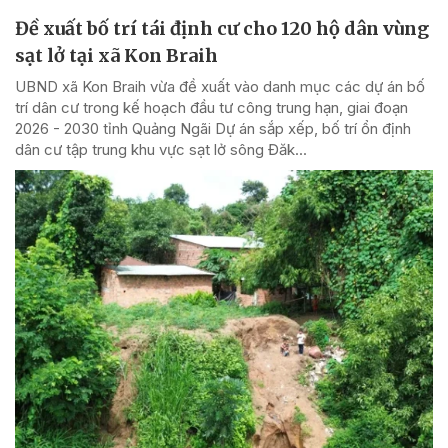
Đề xuất bố trí tái định cư cho 120 hộ dân vùng
sạt lở tại xã Kon Braih
UBND xã Kon Braih vừa đề xuất vào danh mục các dự án bố
trí dân cư trong kế hoạch đầu tư công trung hạn, giai đoạn
2026 - 2030 tỉnh Quảng Ngãi Dự án sắp xếp, bố trí ổn định
dân cư tập trung khu vực sạt lở sông Đăk...