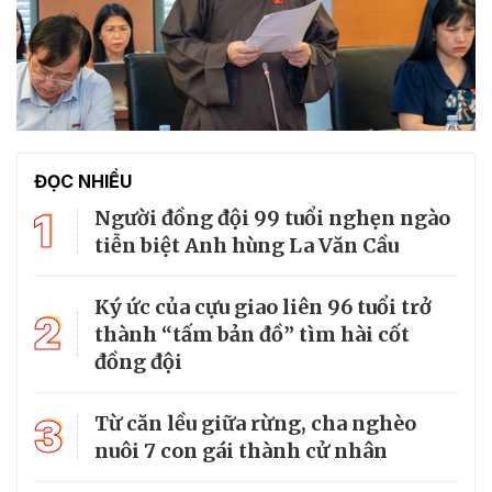
ĐỌC NHIỀU
1
Người đồng đội 99 tuổi nghẹn ngào
tiễn biệt Anh hùng La Văn Cầu
Ký ức của cựu giao liên 96 tuổi trở
2
thành “tấm bản đồ” tìm hài cốt
đồng đội
3
Từ căn lều giữa rừng, cha nghèo
nuôi 7 con gái thành cử nhân