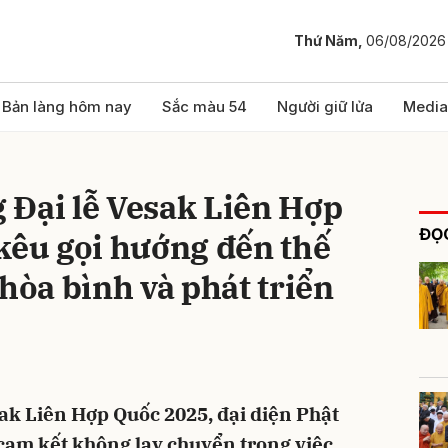
Thứ Năm,
06/08/2026
bình luận
Bản làng hôm nay
Sắc màu 54
Người giữ lửa
Media
 Đại lễ Vesak Liên Hợp
ĐỌC
kêu gọi hướng đến thế
 hòa bình và phát triển
Hủy
G
sak Liên Hợp Quốc 2025, đại diện Phật
cam kết không lay chuyển trong việc