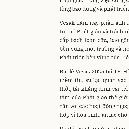
Phật giáo trong việc củng 
lòng bao dung và phát triển
Vesak năm nay phản ánh n
trí tuệ Phật giáo và trách
cấp bách toàn cầu, bao gồm
bền vững môi trường và hợ
Phát triển bền vững của Li
Đại lễ Vesak 2025 tại TP. 
niềm tin, sự lạc quan vào 
thời, tái khẳng định vai t
tâm của Phật giáo thế giớ
gắn với các hoạt động ngoạ
hợp vì hòa bình, an lạc cho
Do đó, sau khi cùng nhau th