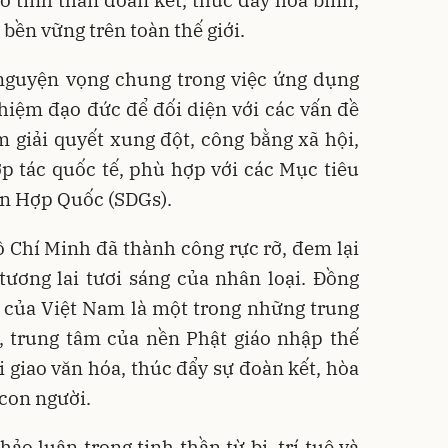
cố tinh thần đoàn kết, thúc đẩy hòa bình,
 bền vững trên toàn thế giới.
guyện vọng chung trong việc ứng dụng
 nhiệm đạo đức để đối diện với các vấn đề
 giải quyết xung đột, công bằng xã hội,
p tác quốc tế, phù hợp với các Mục tiêu
ên Hợp Quốc (SDGs).
Hồ Chí Minh đã thành công rực rỡ, đem lại
tương lai tươi sáng của nhân loại. Đồng
rò của Việt Nam là một trong những trung
i, trung tâm của nền Phật giáo nhập thế
i giao văn hóa, thúc đẩy sự đoàn kết, hòa
 con người.
ảo luận trong tinh thần từ bi, trí tuệ và