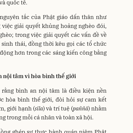
và quốc tế.
 nguyên tắc của Phật giáo dấn thân như
 việc giải quyết khủng hoảng nghèo đói,
hèo; trong việc giải quyết các vấn đề về
 sinh thái, đồng thời kêu gọi các tổ chức
 động hơn trong các sáng kiến công bằng
 nội tâm vì hòa bình thế giới
 rằng bình an nội tâm là điều kiện nền
c hòa bình thế giới, đòi hỏi sự cam kết
m, giới hạnh (
sīla
) và trí tuệ (
paññā
) nhằm
ng trong mỗi cá nhân và toàn xã hội.
 lồng ghép sự thực hành quán niệm Phật