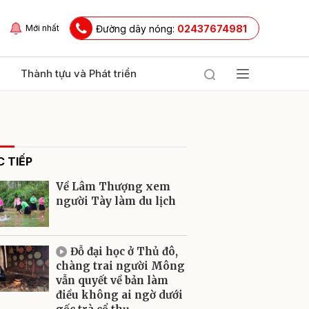
Đường dây nóng:
02437674981
Mới nhất
Thành tựu và Phát triển
 TIẾP
Về Lâm Thượng xem
người Tày làm du lịch
ửi
Đỗ đại học ở Thủ đô,
chàng trai người Mông
vẫn quyết về bản làm
điều không ai ngờ dưới