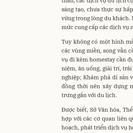
thắn, các dịch vụ du lịch 
sáng tạo, chưa thực sự hấ
vững trong lòng du khách. 
mức cung cấp các dịch vụ n
Tuy không có một hình mẫ
các vùng miền, song vẫn cầ
vụ đi kèm homestay cần đư
niệm, ăn uống, giải trí, t
nghiệp; Khám phá di sản vă
đồng thời nên xây dựng m
trưng gắn với du lịch.
Được biết, Sở Văn hóa, Th
hợp với các cơ quan liên 
hoạch, phát triển dịch vụ h