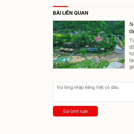
BÀI LIÊN QUAN
N
t
T
đ
h
t
gi
Gửi bình luận