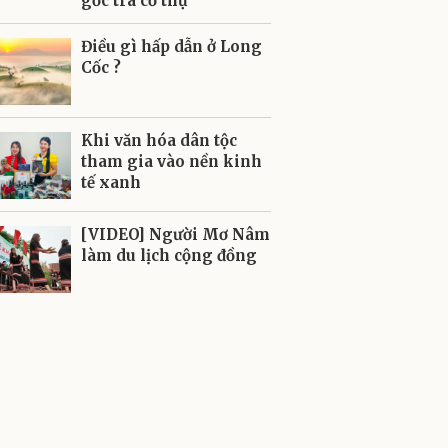
gốc trà cổ thụ
Điều gì hấp dẫn ở Long
Cốc ?
Khi văn hóa dân tộc
tham gia vào nền kinh
tế xanh
[VIDEO] Người Mơ Nâm
làm du lịch cộng đồng