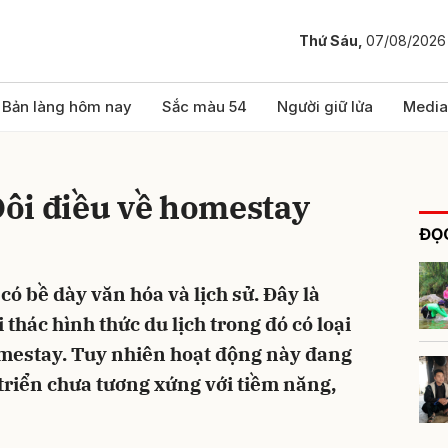
Thứ Sáu,
07/08/2026
bình luận
Bản làng hôm nay
Sắc màu 54
Người giữ lửa
Media
ôi điều về homestay
ĐỌC
ó bề dày văn hóa và lịch sử. Đây là
 thác hình thức du lịch trong đó có loại
Hủy
G
omestay. Tuy nhiên hoạt động này đang
triển chưa tương xứng với tiềm năng,