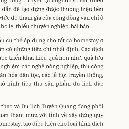
cộng đồng ở Tuyên Quang còn sơ sài, thiếu
p dẫn để tạo dựng được thương hiệu bền
Mức độ tham gia của cộng đồng vẫn chỉ ở
hỏ lẻ, thiếu chuyên nghiệp, bài bản.
u cụ thể áp dụng cho tất cả homestay ở
n có những tiêu chí nhất định. Các dịch
ợc triển khai hiệu quả hơn như: quà lưu
rải nghiệm các nghề nông nghiệp, thủ công
n hóa dân tộc, các lễ hội truyền thống,
ô hình tiêu thụ sản phẩm du lịch đặc
ể thao và Du lịch Tuyên Quang đang phối
quan tham mưu với tỉnh về xây dựng quy
omestay, tạo điều kiện cho loại hình dịch