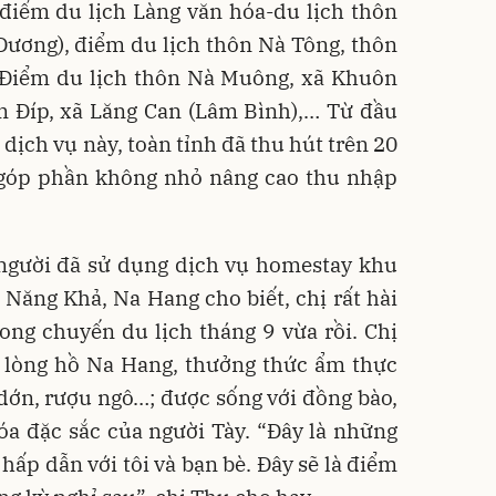
điểm du lịch Làng văn hóa-du lịch thôn
Dương), điểm du lịch thôn Nà Tông, thôn
Điểm du lịch thôn Nà Muông, xã Khuôn
m Đíp, xã Lăng Can (Lâm Bình),… Từ đầu
 dịch vụ này, toàn tỉnh đã thu hút trên 20
, góp phần không nhỏ nâng cao thu nhập
 người đã sử dụng dịch vụ homestay khu
ã Năng Khả, Na Hang cho biết, chị rất hài
ong chuyến du lịch tháng 9 vừa rồi. Chị
lòng hồ Na Hang, thưởng thức ẩm thực
 dớn, rượu ngô…; được sống với đồng bào,
a đặc sắc của người Tày. “Đây là những
 hấp dẫn với tôi và bạn bè. Đây sẽ là điểm