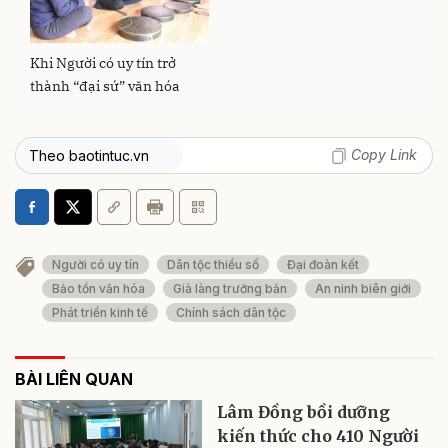
Khi Người có uy tín trở
thành “đại sứ” văn hóa
Copy Link
Theo baotintuc.vn
Người có uy tín
Dân tộc thiểu số
Đại đoàn kết
Bảo tồn văn hóa
Già làng trưởng bản
An ninh biên giới
Phát triển kinh tế
Chính sách dân tộc
BÀI LIÊN QUAN
Lâm Đồng bồi dưỡng
kiến thức cho 410 Người