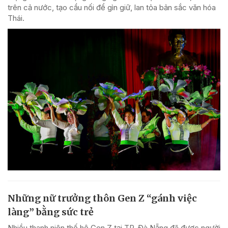
trên cả nước, tạo cầu nối để gìn giữ, lan tỏa bản sắc văn hóa
Thái.
Những nữ trưởng thôn Gen Z “gánh việc
làng” bằng sức trẻ
Nhiều thanh niên thế hệ Gen Z tại TP. Đà Nẵng đã được người