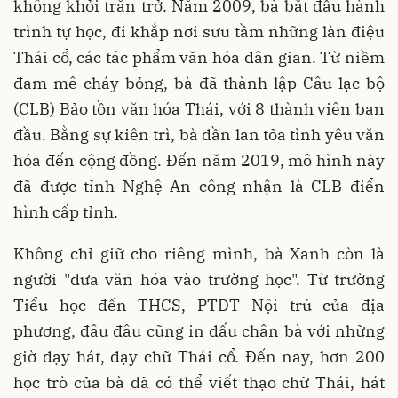
không khỏi trăn trở. Năm 2009, bà bắt đầu hành
trình tự học, đi khắp nơi sưu tầm những làn điệu
Thái cổ, các tác phẩm văn hóa dân gian. Từ niềm
đam mê cháy bỏng, bà đã thành lập Câu lạc bộ
(CLB) Bảo tồn văn hóa Thái, với 8 thành viên ban
đầu. Bằng sự kiên trì, bà dần lan tỏa tình yêu văn
hóa đến cộng đồng. Đến năm 2019, mô hình này
đã được tỉnh Nghệ An công nhận là CLB điển
hình cấp tỉnh.
Không chỉ giữ cho riêng mình, bà Xanh còn là
người "đưa văn hóa vào trường học". Từ trường
Tiểu học đến THCS, PTDT Nội trú của địa
phương, đâu đâu cũng in dấu chân bà với những
giờ dạy hát, dạy chữ Thái cổ. Đến nay, hơn 200
học trò của bà đã có thể viết thạo chữ Thái, hát