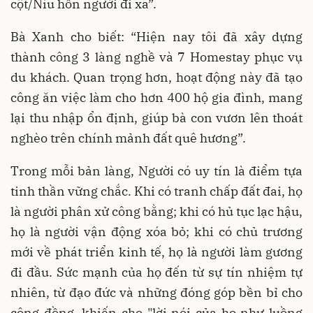
cột/Níu hồn người đi xa”.
Bà Xanh cho biết: “Hiện nay tôi đã xây dựng
thành công 3 làng nghề và 7 Homestay phục vụ
du khách. Quan trọng hơn, hoạt động này đã tạo
công ăn việc làm cho hơn 400 hộ gia đình, mang
lại thu nhập ổn định, giúp bà con vươn lên thoát
nghèo trên chính mảnh đất quê hương”.
Trong mỗi bản làng, Người có uy tín là điểm tựa
tinh thần vững chắc. Khi có tranh chấp đất đai, họ
là người phân xử công bằng; khi có hủ tục lạc hậu,
họ là người vận động xóa bỏ; khi có chủ trương
mới về phát triển kinh tế, họ là người làm gương
đi đầu. Sức mạnh của họ đến từ sự tín nhiệm tự
nhiên, từ đạo đức và những đóng góp bền bỉ cho
cộng đồng, khiến cho "lời nói của họ như luồng