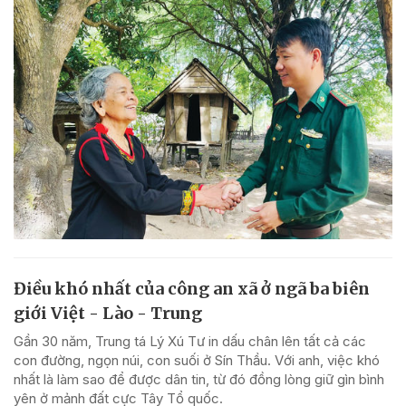
Điều khó nhất của công an xã ở ngã ba biên
giới Việt - Lào - Trung
Gần 30 năm, Trung tá Lý Xú Tư in dấu chân lên tất cả các
con đường, ngọn núi, con suối ở Sín Thầu. Với anh, việc khó
nhất là làm sao để được dân tin, từ đó đồng lòng giữ gìn bình
yên ở mảnh đất cực Tây Tổ quốc.