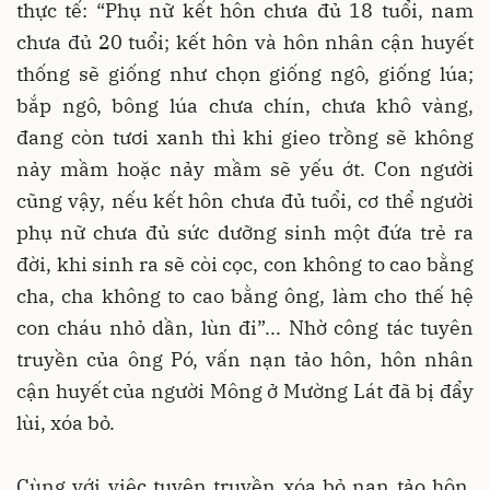
thực tế: “Phụ nữ kết hôn chưa đủ 18 tuổi, nam
chưa đủ 20 tuổi; kết hôn và hôn nhân cận huyết
thống sẽ giống như chọn giống ngô, giống lúa;
bắp ngô, bông lúa chưa chín, chưa khô vàng,
đang còn tươi xanh thì khi gieo trồng sẽ không
nảy mầm hoặc nảy mầm sẽ yếu ớt. Con người
cũng vậy, nếu kết hôn chưa đủ tuổi, cơ thể người
phụ nữ chưa đủ sức dưỡng sinh một đứa trẻ ra
đời, khi sinh ra sẽ còi cọc, con không to cao bằng
cha, cha không to cao bằng ông, làm cho thế hệ
con cháu nhỏ dần, lùn đi”... Nhờ công tác tuyên
truyền của ông Pó, vấn nạn tảo hôn, hôn nhân
cận huyết của người Mông ở Mường Lát đã bị đẩy
lùi, xóa bỏ.
Cùng với việc tuyên truyền xóa bỏ nạn tảo hôn,