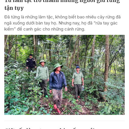
Từ lâm tặc trở thành những người giữ rừng
tận tụy
Đã từng là những lâm tặc, không biết bao nhiêu cây rừng đã
ngã xuống dưới bàn tay họ. Nhưng nay, họ đã “rửa tay gác
kiếm” để canh gác cho những cánh rừng.