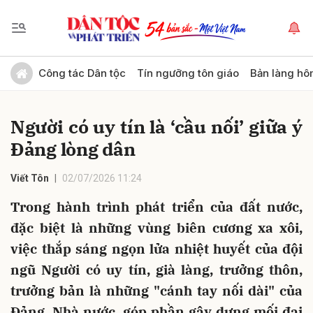
Gửi bình luận
Công tác Dân tộc
Tín ngưỡng tôn giáo
Bản làng hô
Người có uy tín là ‘cầu nối’ giữa ý
Đảng lòng dân
Viết Tôn
02/07/2026 11:24
Trong hành trình phát triển của đất nước,
Hủy
Gửi
đặc biệt là những vùng biên cương xa xôi,
việc thắp sáng ngọn lửa nhiệt huyết của đội
ngũ Người có uy tín, già làng, trưởng thôn,
trưởng bản là những "cánh tay nối dài" của
Đảng, Nhà nước, góp phần gây dựng mối đại