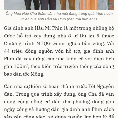
Ông Mua Nảo Cha thăm căn nhà mới đang trong quá trình hoàn
thiện của anh Hầu Mí Phìn (bên trái bức ảnh)
Gia đình anh Hầu Mí Phìn là một trong những hộ
được hỗ trợ xây dựng nhà ở từ Dự án 5 thuộc
Chương trình MTQG Giảm nghèo bền vững. Với
44 triệu đồng nguồn vốn hỗ trợ, gia đình anh
Phìn đã xây dựng căn nhà kiên cố với diện tích
gần 100m², theo kiến trúc truyền thống của đồng
bào dân tộc Mông.
Căn nhà dự kiến sẽ hoàn thành trước Tết Nguyên
đán. Trong quá trình xây dựng, ông Cha đã vận
động cộng đồng cư dân địa phương đóng góp
ngày công và hướng dẫn gia đình anh Phìn cách
sắp xếp công việc, sử dụng nguồn lực hợp lý để