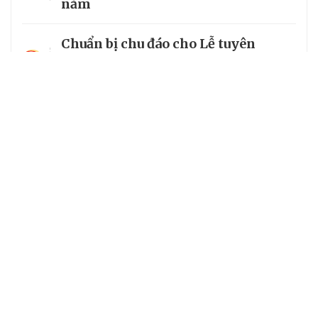
năm
Chuẩn bị chu đáo cho Lễ tuyên
3
phong Chân phước Linh mục
Trương Bửu Diệp
Chiêm bái chùa Cam Lộ, nơi có
4
bảo tháp thờ Phật cao nhất Việt
Nam
5
Từ vị mục tử của người nghèo đến
Chân phước của Giáo hội hoàn vũ
Chuyên trang của VietNamNet