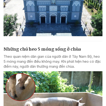
Những chú heo 5 móng sống ở chùa
Theo quan niệm dân gian của người dân ở Tây Nam Bộ, heo
5 móng mang đến điều không may. Khi phát hiện heo có đặc
điểm này, người dân thường mang đến chùa.