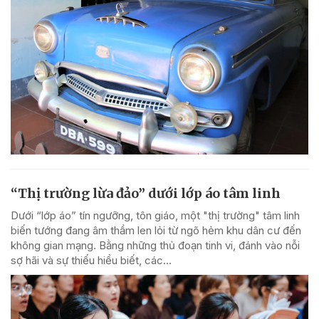
“Thị trường lừa đảo” dưới lớp áo tâm linh
Dưới “lớp áo” tín ngưỡng, tôn giáo, một "thị trường" tâm linh
biến tướng đang âm thầm len lỏi từ ngõ hẻm khu dân cư đến
không gian mạng. Bằng những thủ đoạn tinh vi, đánh vào nỗi
sợ hãi và sự thiếu hiểu biết, các...