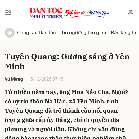
Gửi bình luận
Công tác Dân tộc
Tín ngưỡng tôn giáo
Bản làng hô
Tuyên Quang: Gương sáng ở Yên
Minh
Vũ Mừng
15/12/2025 07:15
Từ nhiều năm nay, ông Mua Nảo Cha, Người
Hủy
Gửi
có uy tín thôn Nà Hán, xã Yên Minh, tỉnh
Tuyên Quang đã trở thành cầu nối quan
trọng giữa cấp ủy Đảng, chính quyền địa
phương và người dân. Không chỉ vận động
đồng bào trong thôn thực hiện nghiêm chủ