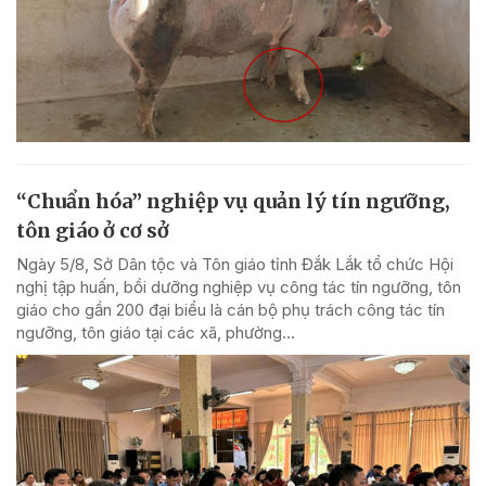
“Chuẩn hóa” nghiệp vụ quản lý tín ngưỡng,
tôn giáo ở cơ sở
Ngày 5/8, Sở Dân tộc và Tôn giáo tỉnh Đắk Lắk tổ chức Hội
nghị tập huấn, bồi dưỡng nghiệp vụ công tác tín ngưỡng, tôn
giáo cho gần 200 đại biểu là cán bộ phụ trách công tác tín
ngưỡng, tôn giáo tại các xã, phường...