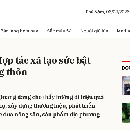
Thứ Năm,
06/08/2026
bình luận
Bản làng hôm nay
Sắc màu 54
Người giữ lửa
Media
p tác xã tạo sức bật
ĐỌC
g thôn
 Quang đang cho thấy hướng đi hiệu quả
Hủy
G
thụ, xây dựng thương hiệu, phát triển
c đưa nông sản, sản phẩm địa phương