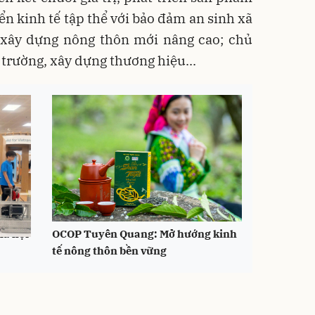
ển kinh tế tập thể với bảo đảm an sinh xã
à xây dựng nông thôn mới nâng cao; chủ
 trường, xây dựng thương hiệu...
xã hội
OCOP Tuyên Quang: Mở hướng kinh
tế nông thôn bền vững