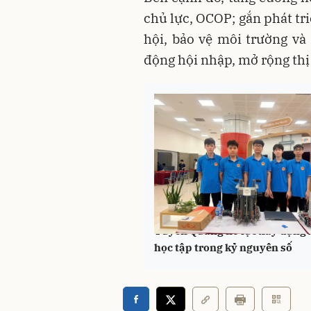
chủ lực, OCOP; gắn phát tri
hội, bảo vệ môi trường v
động hội nhập, mở rộng thị
Tuyên Quang nỗ lực xây dựng 
học tập trong kỷ nguyên số