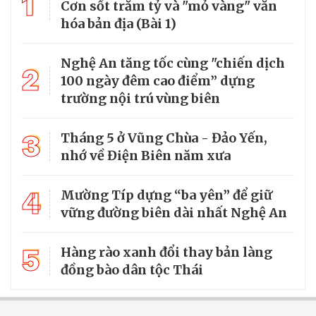
1
Cơn sốt trăm tỷ và "mỏ vàng" văn
hóa bản địa (Bài 1)
Nghệ An tăng tốc cùng "chiến dịch
2
100 ngày đêm cao điểm” dựng
trường nội trú vùng biên
3
Tháng 5 ở Vũng Chùa - Đảo Yến,
nhớ về Điện Biên năm xưa
4
Mường Típ dựng “ba yên” để giữ
vững đường biên dài nhất Nghệ An
5
Hàng rào xanh đổi thay bản làng
đồng bào dân tộc Thái