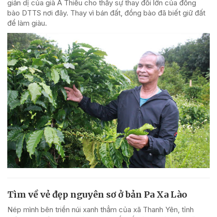
giản dị của già A Thiếu cho thấy sự thay đổi lớn của đồng
bào DTTS nơi đây. Thay vì bán đất, đồng bào đã biết giữ đất
để làm giàu.
Tìm về vẻ đẹp nguyên sơ ở bản Pa Xa Lào
Nép mình bên triền núi xanh thẳm của xã Thanh Yên, tỉnh