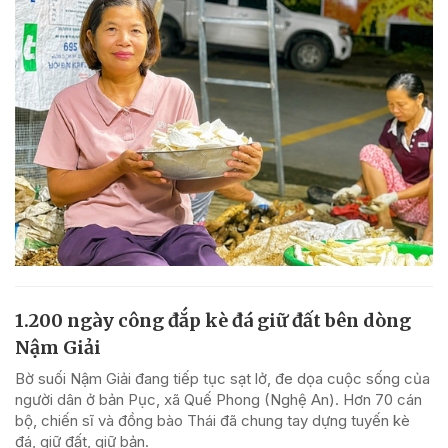
1.200 ngày công đắp kè đá giữ đất bên dòng
Nậm Giải
Bờ suối Nậm Giải đang tiếp tục sạt lở, đe dọa cuộc sống của
người dân ở bản Pục, xã Quế Phong (Nghệ An). Hơn 70 cán
bộ, chiến sĩ và đồng bào Thái đã chung tay dựng tuyến kè
đá, giữ đất, giữ bản.