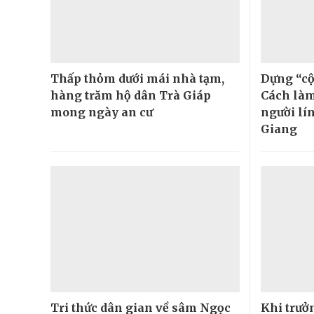
Thấp thỏm dưới mái nhà tạm,
Dựng “cột
hàng trăm hộ dân Trà Giáp
Cách làm
mong ngày an cư
người lí
Giang
Tri thức dân gian về sâm Ngọc
Khi trưở