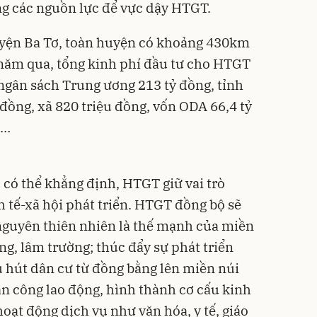
g các nguồn lực để vực dậy HTGT.
yện Ba Tơ, toàn huyện có khoảng 430km
 năm qua, tổng kinh phí đầu tư cho HTGT
 ngân sách Trung ương 213 tỷ đồng, tỉnh
 đồng, xã 820 triệu đồng, vốn ODA 66,4 tỷ
g…
 có thể khẳng định, HTGT giữ vai trò
h tế-xã hội phát triển. HTGT đồng bộ sẽ
i nguyên thiên nhiên là thế mạnh của miền
g, lâm trường; thúc đẩy sự phát triển
u hút dân cư từ đồng bằng lên miền núi
ân công lao động, hình thành cơ cấu kinh
hoạt động dịch vụ như văn hóa, y tế, giáo