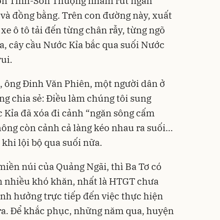
Sơn Tinh-Sơn Thượng nhằm rút ngắn
và đồng bằng. Trên con đường này, xuất
xe ô tô tải đến từng chân rẫy, từng ngõ
xa, cây cầu Nước Kỉa bắc qua suối Nước
ui.
, ông Đinh Văn Phiên, một người dân ở
g chia sẻ: Điều làm chúng tôi sung
c Kỉa đã xóa đi cảnh “ngăn sông cấm
hông còn cảnh cả làng kéo nhau ra suối...
 khi lội bộ qua suối nữa.
miền núi của Quảng Ngãi, thì Ba Tơ có
òn nhiều khó khăn, nhất là HTGT chưa
ảnh hưởng trực tiếp đến việc thực hiện
ra. Để khắc phục, những năm qua, huyện