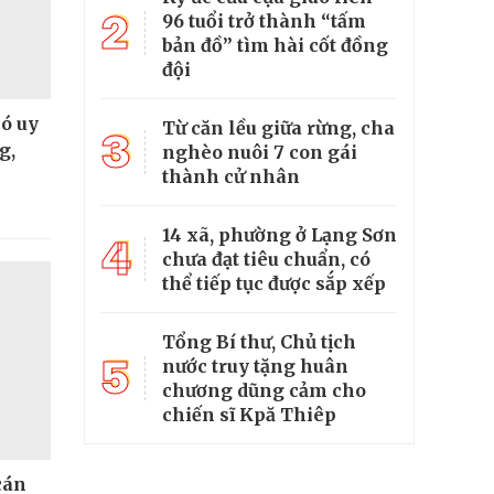
2
96 tuổi trở thành “tấm
bản đồ” tìm hài cốt đồng
đội
có uy
Từ căn lều giữa rừng, cha
3
g,
nghèo nuôi 7 con gái
thành cử nhân
14 xã, phường ở Lạng Sơn
4
chưa đạt tiêu chuẩn, có
thể tiếp tục được sắp xếp
Tổng Bí thư, Chủ tịch
5
nước truy tặng huân
chương dũng cảm cho
chiến sĩ Kpă Thiêp
cán