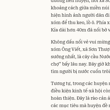
đường liên huyện, nối xã 
khoảng cách giữa miền núi 
hiện hình ảnh người dân đi 
xóm để thu keo, lồ ô. Phía 
Kỉa dài hơn 40m đã nối bờ v
Không dấu nổi vẻ vui mừng
xóm Ông Viết, xã Sơn Thượn
sướng nhất, là cây cầu Nướ
chợ” bấy lâu nay. Bây giờ k
tìm người bị nước cuốn trôi
Tương tự, trong các huyện 
điều kiện kinh tế-xã hội c
hoàn thiện. Đây là rào cản 
các mục tiêu mà huyện đề 