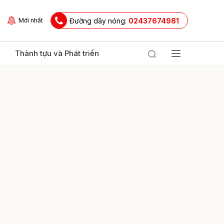
Đường dây nóng:
02437674981
Mới nhất
Thành tựu và Phát triển
ửi