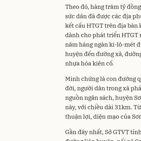
Theo đó, hàng trăm tỷ đồng
sức dân đã được các địa ph
kết cấu HTGT trên địa bàn 
dành cho phát triển HTGT m
năm hàng ngàn ki-lô-mét đ
huyện đến đường xã, đường 
nhựa hóa kiên cố.
Minh chứng là con đường q
đời, người dân trong xã phả
nguồn ngân sách, huyện Sơ
này, với chiều dài 31km. T
thuận lợi, diện mạo của Sơn
Gần đây nhất, Sở GTVT tỉnh