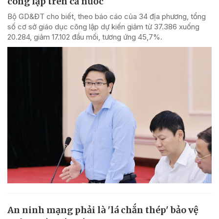
công lập trên cả nước
Bộ GD&ĐT cho biết, theo báo cáo của 34 địa phương, tổng
số cơ sở giáo dục công lập dự kiến giảm từ 37.386 xuống
20.284, giảm 17.102 đầu mối, tương ứng 45,7%.
An ninh mạng phải là 'lá chắn thép' bảo vệ