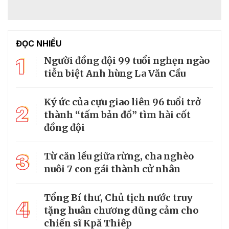
ĐỌC NHIỀU
1
Người đồng đội 99 tuổi nghẹn ngào
tiễn biệt Anh hùng La Văn Cầu
Ký ức của cựu giao liên 96 tuổi trở
2
thành “tấm bản đồ” tìm hài cốt
đồng đội
3
Từ căn lều giữa rừng, cha nghèo
nuôi 7 con gái thành cử nhân
Tổng Bí thư, Chủ tịch nước truy
4
tặng huân chương dũng cảm cho
chiến sĩ Kpă Thiêp