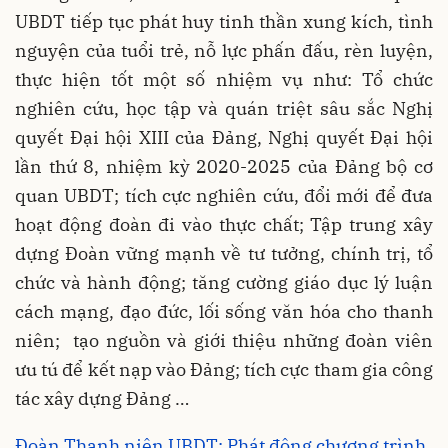
UBDT tiếp tục phát huy tinh thần xung kích, tình
nguyện của tuổi trẻ, nỗ lực phấn đấu, rèn luyện,
thực hiện tốt một số nhiệm vụ như: Tổ chức
nghiên cứu, học tập và quán triệt sâu sắc Nghị
quyết Đại hội XIII của Đảng, Nghị quyết Đại hội
lần thứ 8, nhiệm kỳ 2020-2025 của Đảng bộ cơ
quan UBDT; tích cực nghiên cứu, đổi mới để đưa
hoạt động đoàn đi vào thực chất; Tập trung xây
dựng Đoàn vững mạnh về tư tưởng, chính trị, tổ
chức và hành động; tăng cường giáo dục lý luận
cách mạng, đạo đức, lối sống văn hóa cho thanh
niên; tạo nguồn và giới thiệu những đoàn viên
ưu tú để kết nạp vào Đảng; tích cực tham gia công
tác xây dựng Đảng …
Đoàn Thanh niên UBDT: Phát động chương trình