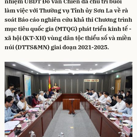
nhiệm UBDT Đỗ Văn Chiến đã chủ trì buổi
làm việc với Thường vụ Tỉnh ủy Sơn La về rà
soát Báo cáo nghiên cứu khả thi Chương trình
mục tiêu quốc gia (MTQG) phát triển kinh tế -
xã hội (KT-XH) vùng dân tộc thiểu số và miền
núi (DTTS&MN) giai đoạn 2021-2025.