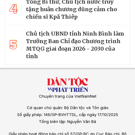
Tổng Bí thư, Chủ tịch nước truy
4
tặng huân chương dũng cảm cho
chiến sĩ Kpă Thiêp
Chủ tịch UBND tỉnh Ninh Bình làm
5
Trưởng Ban Chỉ đạo Chương trình
MTQG giai đoạn 2026 - 2030 của
tỉnh
Chuyên trang của VietNamNet
Cơ quan chủ quản: Bộ Dân tộc và Tôn giáo
Số giấy phép: 146/GP-BVHTTDL, cấp ngày 17/10/2025
Tổng biên tập: Nguyễn Văn Bá
Giấy phép hoạt động báo chí số 57/GP-BC do Cục Báo chí, Bộ