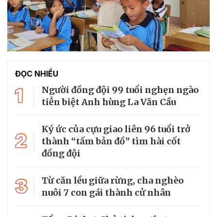
ĐỌC NHIỀU
1
Người đồng đội 99 tuổi nghẹn ngào
tiễn biệt Anh hùng La Văn Cầu
Ký ức của cựu giao liên 96 tuổi trở
2
thành “tấm bản đồ” tìm hài cốt
đồng đội
3
Từ căn lều giữa rừng, cha nghèo
nuôi 7 con gái thành cử nhân