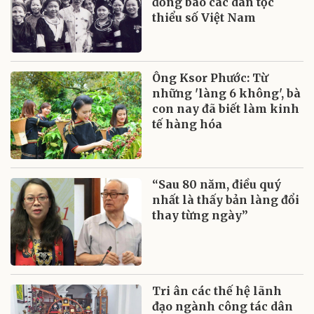
đồng bào các dân tộc
thiểu số Việt Nam
Ông Ksor Phước: Từ
những 'làng 6 không', bà
con nay đã biết làm kinh
tế hàng hóa
“Sau 80 năm, điều quý
nhất là thấy bản làng đổi
thay từng ngày”
Tri ân các thế hệ lãnh
đạo ngành công tác dân