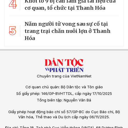
4
Khởi tố 9 bị can làm giả tài liệu của
cơ quan, tổ chức tại Thanh Hóa
Năm người tử vong sau sự cố tại
5
trang trại chăn nuôi lợn ở Thanh
Hóa
Chuyên trang của VietNamNet
Cơ quan chủ quản: Bộ Dân tộc và Tôn giáo
Số giấy phép: 146/GP-BVHTTDL, cấp ngày 17/10/2025
Tổng biên tập: Nguyễn Văn Bá
Giấy phép hoạt động báo chí số 57/GP-BC do Cục Báo chí, Bộ
Văn hóa, Thể thao và Du lịch cấp ngày 06/11/2025.
Địa chỉ: Tầng 18, Toà nhà Cục Viễn thông (VNTA), 68 Dương Đình