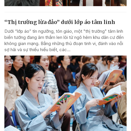
“Thị trường lừa đảo” dưới lớp áo tâm linh
Dưới “lớp áo” tín ngưỡng, tôn giáo, một "thị trường" tâm linh
biến tướng đang âm thầm len lỏi từ ngõ hẻm khu dân cư đến
không gian mạng. Bằng những thủ đoạn tinh vi, đánh vào nỗi
sợ hãi và sự thiếu hiểu biết, các...