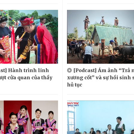
st] Hành trình linh
[Podcast] Ám ảnh “Trả 
ượt cửa quan của thầy
xương cốt” và sự hồi sinh 
hủ tục