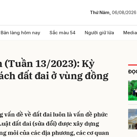
Thứ Năm,
06/08/2026
bình luận
Bản làng hôm nay
Sắc màu 54
Người giữ lửa
Media
n (Tuần 13/2023): Kỳ
ĐỌC
ách đất đai ở vùng đồng
Hủy
G
g vấn đề về đất đai luôn là vấn đề phức
uật đất đai (sửa đổi) được xây dựng
g mỏi của các địa phương, các cơ quan