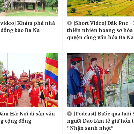
t video] Khám phá nhà
[Short Video] Đăk Pne -
 đồng bào Ba Na
thiên nhiên hoang sơ hòa
quyện cùng văn hóa Ba Na
ầm Hà: Nơi di sản vẫn
[Podcast] Bước qua tuổi 
ng cộng đồng
người Dao làm lễ giữ hồn 
“Nhặn sanh nhột”