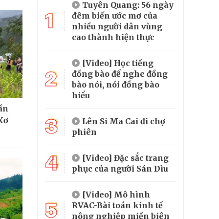
Tuyên Quang: 56 ngày
1
đêm biến ước mơ của
nhiều người dân vùng
cao thành hiện thực
[Video] Học tiếng
2
đồng bào để nghe đồng
bào nói, nói đồng bào
hiểu
hần
3
Xơ
Lên Si Ma Cai đi chợ
phiên
4
[Video] Đặc sắc trang
phục của người Sán Dìu
[Video] Mô hình
5
RVAC-Bài toán kinh tế
nông nghiệp miền biên