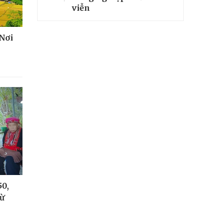
viễn
 Nơi
50,
từ