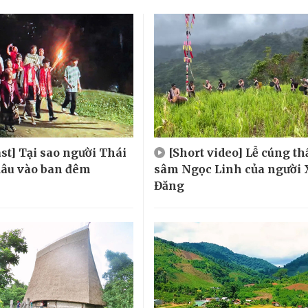
st] Tại sao người Thái
[Short video] Lễ cúng t
 dâu vào ban đêm
sâm Ngọc Linh của người 
Đăng