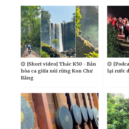
[Short video] Thác K50 - Bản
[Podca
hòa ca giữa núi rừng Kon Chư
lại rước
Răng