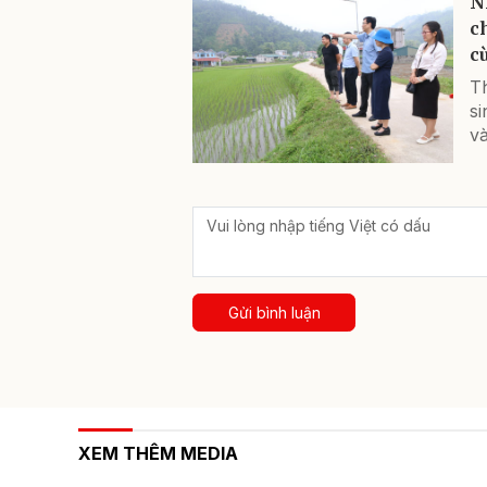
N
c
c
T
si
và
Gửi bình luận
XEM THÊM MEDIA