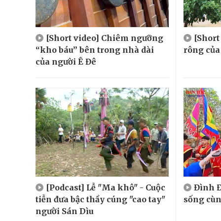
[Short video] Chiêm ngưỡng
[Shor
“kho báu” bên trong nhà dài
rông của
của người Ê Đê
[Podcast] Lễ "Ma khô" - Cuộc
Đình Đ
tiễn đưa bậc thầy cúng "cao tay"
sống cù
người Sán Dìu