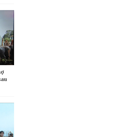
nợ
sau