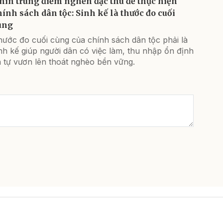
hìn trúng điểm nghẽn đặc thù để thực hiện
hính sách dân tộc: Sinh kế là thước đo cuối
ùng
hước đo cuối cùng của chính sách dân tộc phải là
nh kế giúp người dân có việc làm, thu nhập ổn định
 tự vươn lên thoát nghèo bền vững.