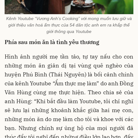
Kênh Youtube “Vương Anh’s Cooking” với mong muốn lưu giữ và
giới thiệu văn hoá ẩm thực của 54 dân tộc anh em ra khắp thế
giới thông qua Youtube
Phía sau món ăn là tình yêu thương
Hình ảnh người mẹ tần tảo, tự tay nấu cho con
những món ăn giản dị tại vùng quê nghèo của
huyện Phú Bình (Thái Nguyên) là bối cảnh chính
của kênh Youtube “Ẩm thực mẹ làm” do anh Đồng
Văn Hùng cùng mẹ thực hiện. Theo chia sẻ của
anh Hùng: “Khi bắt đầu làm Youtube, tôi chỉ nghĩ
sẽ lưu lại những khoảnh khắc giữa hai mẹ con,
những món ăn do mẹ làm cho tôi và khoe với các
bạn. Nhưng chính sự ủng hộ của mọi người đã
thúc đẩy tôi nghĩ đến những điều lớn lao hơn, đấy