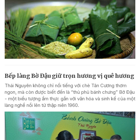
Bếp làng Bờ Đậu giữ trọn hương vị quê hương
Thái Nguyên không chỉ nổi tiếng với chè Tân Cương thơm
ngon, mà còn được biết đến là “thủ phủ bánh chưng” Bờ Đậu
- một biểu tượng ẩm thực gắn với văn hóa và sinh kế của một
làng nghề nổi lên từ thập niên 1960.