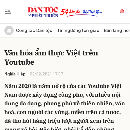
Gửi bình luận
Công tác Dân tộc
Tín ngưỡng tôn giáo
Bản làng hô
Văn hóa ẩm thực Việt trên
Youtube
Nghĩa Hiệp
02/02/2021 17:07
Năm 2020 là năm nở rộ của các Youtube Việt
Hủy
Gửi
Nam được xây dựng công phu, với nhiều nội
dung đa dạng, phong phú về thiên nhiên, văn
hoá, con người các vùng, miền trên cả nước,
đã thu hút hàng triệu lượt người xem trên
mạng xã hội. Đặc biệt, phải kể đến những