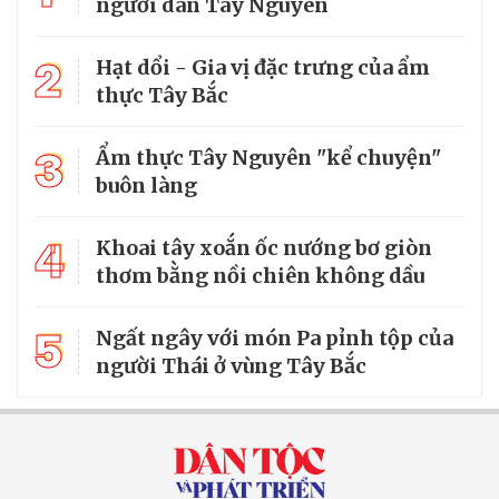
người dân Tây Nguyên
2
Hạt dổi - Gia vị đặc trưng của ẩm
thực Tây Bắc
3
Ẩm thực Tây Nguyên "kể chuyện"
buôn làng
4
Khoai tây xoắn ốc nướng bơ giòn
thơm bằng nồi chiên không dầu
5
Ngất ngây với món Pa pỉnh tộp của
người Thái ở vùng Tây Bắc