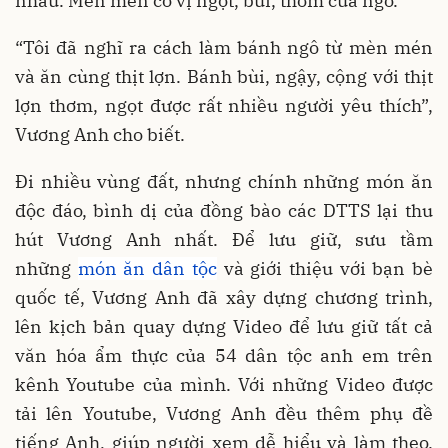
nhau. Mèn mén có vị ngọt, bùi, thơm của ngô.
“Tôi đã nghĩ ra cách làm bánh ngô từ mèn mén
và ăn cùng thịt lợn. Bánh bùi, ngậy, cộng với thịt
lợn thơm, ngọt được rất nhiều người yêu thích”,
Vương Anh cho biết.
Đi nhiều vùng đất, nhưng chính những món ăn
độc đáo, bình dị của đồng bào các DTTS lại thu
hút Vương Anh nhất. Để lưu giữ, sưu tầm
những
món ăn dân tộc
và giới thiệu với bạn bè
quốc tế, Vương Anh đã xây dựng chương trình,
lên kịch bản quay dựng Video để lưu giữ tất cả
văn hóa ẩm thực của 54 dân tộc anh em trên
kênh Youtube của mình. Với những Video được
tải lên Youtube, Vương Anh đều thêm phụ đề
tiếng Anh, giúp người xem dễ hiểu và làm theo.