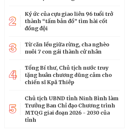
Ký ức của cựu giao liên 96 tuổi trở
2
thành “tấm bản đồ” tìm hài cốt
đồng đội
3
Từ căn lều giữa rừng, cha nghèo
nuôi 7 con gái thành cử nhân
Tổng Bí thư, Chủ tịch nước truy
4
tặng huân chương dũng cảm cho
chiến sĩ Kpă Thiêp
Chủ tịch UBND tỉnh Ninh Bình làm
5
Trưởng Ban Chỉ đạo Chương trình
MTQG giai đoạn 2026 - 2030 của
tỉnh