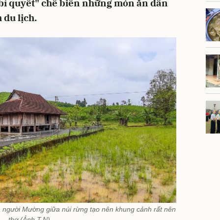
 "bí quyết" chế biến những món ăn dân
 du lịch.
 người Mường giữa núi rừng tạo nên khung cảnh rất nên
thơ (Ảnh T.N)