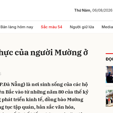
Thứ Năm,
06/08/2026
bình luận
Bản làng hôm nay
Sắc màu 54
Người giữ lửa
Media
hực của người Mường ở
ĐỌC
5
.Đà Nẵng) là nơi sinh sống của các hộ
Hủy
G
ền Bắc vào từ những năm 80 của thế kỷ
g phát triển kinh tế, đồng bào Mường
ng tục tập quán, bản sắc văn hóa,