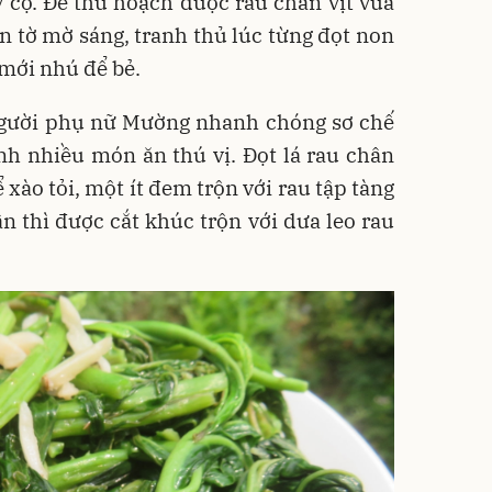
ây cọ. Để thu hoạch được rau chân vịt vừa
còn tờ mờ sáng, tranh thủ lúc từng đọt non
 mới nhú để bẻ.
 người phụ nữ Mường nhanh chóng sơ chế
nh nhiều món ăn thú vị. Đọt lá rau chân
 xào tỏi, một ít đem trộn với rau tập tàng
n thì được cắt khúc trộn với dưa leo rau