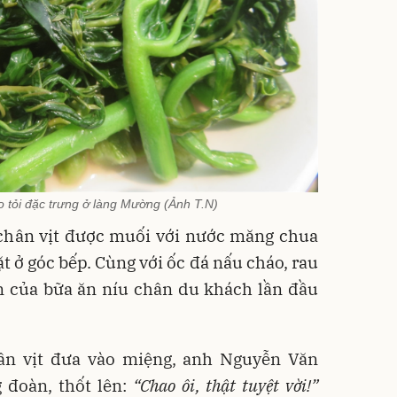
o tỏi đặc trưng ở làng Mường (Ảnh T.N)
 chân vịt được muối với nước măng chua
 ở góc bếp. Cùng với ốc đá nấu cháo, rau
ồn của bữa ăn níu chân du khách lần đầu
ân vịt đưa vào miệng, anh Nguyễn Văn
 đoàn, thốt lên:
“Chao ôi, thật tuyệt vời!”