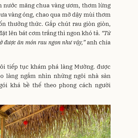
ấm nước măng chua vàng ươm, thơm lừng
dưa vàng óng, chao qua mỡ dậy mùi thơm
ốn thưởng thức. Gắp chút rau giòn giòn,
ặt lên bát cơm trắng thì ngon khó tả.
“Từ
giờ được ăn món rau ngon như vậy,”
anh chia
tôi tiếp tục khám phá làng Mường. được
ào làng ngắm nhìn những ngôi nhà sàn
gói khá bề thế theo phong cách người