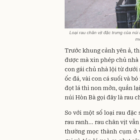
Loại rau chân vịt đặc trưng của n
mó
Trước khung cảnh yên ả, t
được mà xin phép chủ nhà 
con gái chủ nhà lội từ dưới
ốc đá, vài con cá suối và b
đọt lá thì non mởn, quắn lạ
núi Hòn Bà gọi đây là rau ch
So với một số loại rau đặc
rau ranh… rau chân vịt vẫn 
thường mọc thành cụm ở v