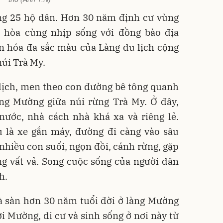
g 25 hộ dân. Hơn 30 năm định cư vùng
 hòa cùng nhịp sống với đồng bào địa
n hóa đa sắc màu của Làng du lịch cộng
úi Trà My.
lịch, men theo con đường bê tông quanh
àng Mường giữa núi rừng Trà My. Ở đây,
ước, nhà cách nhà khá xa và riêng lẻ.
u là xe gắn máy, đường đi càng vào sâu
 nhiều con suối, ngọn đồi, cánh rừng, gặp
ng vất vả. Song cuộc sống của người dân
h.
à sàn hơn 30 năm tuổi đời ở làng Mường
i Mường, di cư và sinh sống ở nơi này từ