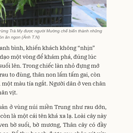
úi rừng Trà My được người Mường chế biến thành những
n ăn ngon (Ảnh T.N)
hanh bình, khiến khách không “nhịn”
dạo một vòng để khám phá, đúng lúc
 suối lên. Trong chiếc làn nhỏ đựng mớ
ó rau to đùng, thân non lấm tấm gai, còn
i một màu tía ngắt. Người dân ở ven chân
ân vịt.
 sản ở vùng núi miền Trung như rau dớn,
còn là một cái tên khá xa lạ. Loài cây này
en bờ suối, bờ mương, Thân cây có đầy