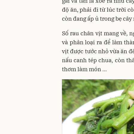
gai và tán lá xoè ra như c
độ ăn, phải đi từ lúc trời 
còn đang ấp ủ trong bẹ cây
Số rau chân vịt mang về,
và phân loại ra để làm thà
vịt được tước nhỏ vừa ăn để
nấu canh tép chua, còn thâ
thơm làm món ...