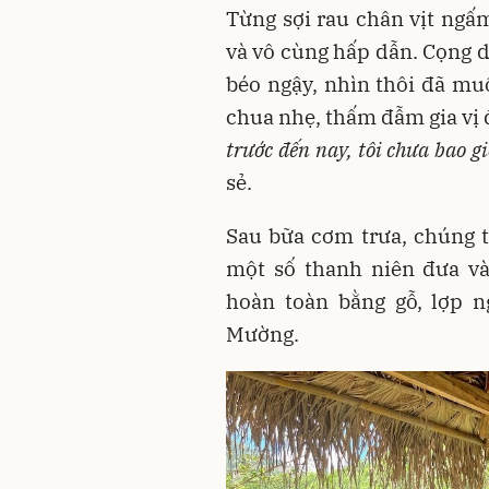
Từng sợi rau chân vịt ng
và vô cùng hấp dẫn. Cọng 
béo ngậy, nhìn thôi đã mu
chua nhẹ, thấm đẫm gia vị đ
trước đến nay, tôi chưa bao 
sẻ.
Sau bữa cơm trưa, chúng 
một số thanh niên đưa v
hoàn toàn bằng gỗ, lợp n
Mường.