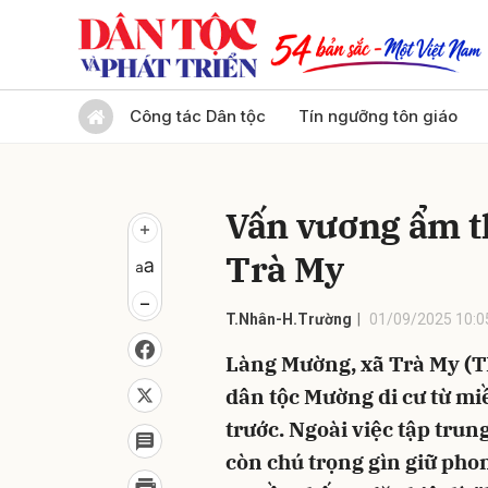
Gửi 
Công tác Dân tộc
Tín ngưỡng tôn giáo
Vấn vương ẩm t
Trà My
T.Nhân-H.Trường
01/09/2025 10:0
Làng Mường, xã Trà My (TP
dân tộc Mường di cư từ mi
trước. Ngoài việc tập trun
còn chú trọng gìn giữ pho