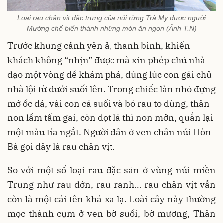
Loại rau chân vịt đặc trưng của núi rừng Trà My được người
Mường chế biến thành những món ăn ngon (Ảnh T.N)
Trước khung cảnh yên ả, thanh bình, khiến
khách không “nhịn” được mà xin phép chủ nhà
dạo một vòng để khám phá, đúng lúc con gái chủ
nhà lội từ dưới suối lên. Trong chiếc làn nhỏ đựng
mớ ốc đá, vài con cá suối và bó rau to đùng, thân
non lấm tấm gai, còn đọt lá thì non mởn, quắn lại
một màu tía ngắt. Người dân ở ven chân núi Hòn
Bà gọi đây là rau chân vịt.
So với một số loại rau đặc sản ở vùng núi miền
Trung như rau dớn, rau ranh… rau chân vịt vẫn
còn là một cái tên khá xa lạ. Loài cây này thường
mọc thành cụm ở ven bờ suối, bờ mương, Thân