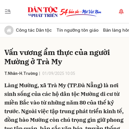
Gửi bình luận
Công tác Dân tộc
Tín ngưỡng tôn giáo
Bản làng hô
Vấn vương ẩm thực của người
Mường ở Trà My
T.Nhân-H.Trường
01/09/2025 10:05
Làng Mường, xã Trà My (TP.Đà Nẵng) là nơi
Hủy
Gửi
sinh sống của các hộ dân tộc Mường di cư từ
miền Bắc vào từ những năm 80 của thế kỷ
trước. Ngoài việc tập trung phát triển kinh tế,
đồng bào Mường còn chú trọng gìn giữ phong
tục tập quán, bản sắc văn hóa, truyền thống,