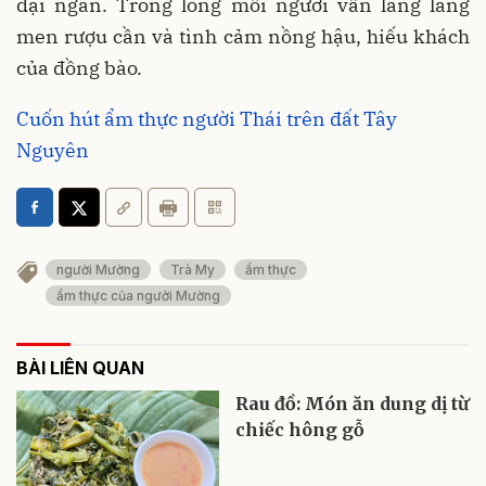
đại ngàn. Trong lòng mỗi người vẫn lâng lâng
men rượu cần và tình cảm nồng hậu, hiếu khách
của đồng bào.
Cuốn hút ẩm thực người Thái trên đất Tây
Nguyên
người Mường
Trà My
ẩm thực
ẩm thực của người Mường
BÀI LIÊN QUAN
Rau đồ: Món ăn dung dị từ
chiếc hông gỗ