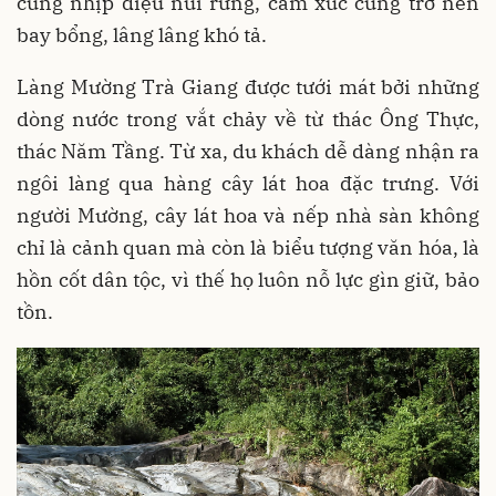
cùng nhịp điệu núi rừng, cảm xúc cũng trở nên
bay bổng, lâng lâng khó tả.
Làng Mường Trà Giang được tưới mát bởi những
dòng nước trong vắt chảy về từ thác Ông Thực,
thác Năm Tầng. Từ xa, du khách dễ dàng nhận ra
ngôi làng qua hàng cây lát hoa đặc trưng. Với
người Mường, cây lát hoa và nếp nhà sàn không
chỉ là cảnh quan mà còn là biểu tượng văn hóa, là
hồn cốt dân tộc, vì thế họ luôn nỗ lực gìn giữ, bảo
tồn.