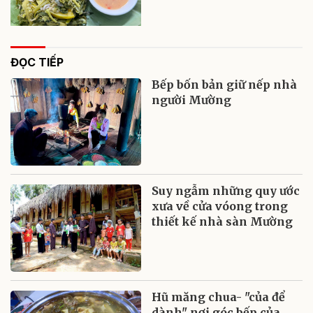
ĐỌC TIẾP
Bếp bốn bản giữ nếp nhà
người Mường
Suy ngẫm những quy ước
xưa về cửa vóong trong
thiết kế nhà sàn Mường
Hũ măng chua- "của để
dành" nơi góc bếp của