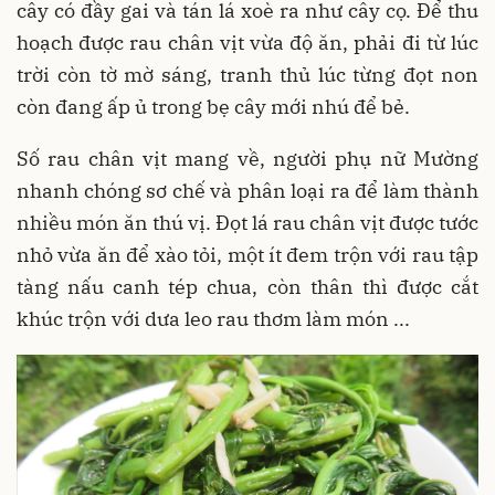
cây có đầy gai và tán lá xoè ra như cây cọ. Để thu
hoạch được rau chân vịt vừa độ ăn, phải đi từ lúc
trời còn tờ mờ sáng, tranh thủ lúc từng đọt non
còn đang ấp ủ trong bẹ cây mới nhú để bẻ.
Số rau chân vịt mang về, người phụ nữ Mường
nhanh chóng sơ chế và phân loại ra để làm thành
nhiều món ăn thú vị. Đọt lá rau chân vịt được tước
nhỏ vừa ăn để xào tỏi, một ít đem trộn với rau tập
tàng nấu canh tép chua, còn thân thì được cắt
khúc trộn với dưa leo rau thơm làm món ...