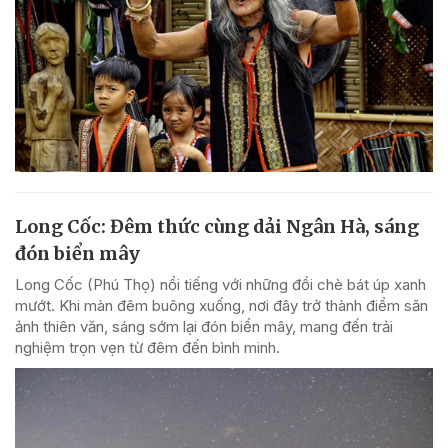
Long Cốc: Đêm thức cùng dải Ngân Hà, sáng
đón biển mây
Long Cốc (Phú Thọ) nổi tiếng với những đồi chè bát úp xanh
mướt. Khi màn đêm buông xuống, nơi đây trở thành điểm săn
ảnh thiên văn, sáng sớm lại đón biển mây, mang đến trải
nghiệm trọn vẹn từ đêm đến bình minh.