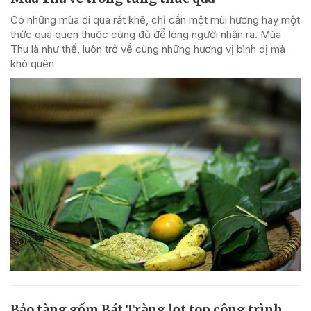
Có những mùa đi qua rất khẽ, chỉ cần một mùi hương hay một
thức quà quen thuộc cũng đủ để lòng người nhận ra. Mùa
Thu là như thế, luôn trở về cùng những hương vị bình dị mà
khó quên
Bảo tàng gốm Bát Tràng lọt top công trình