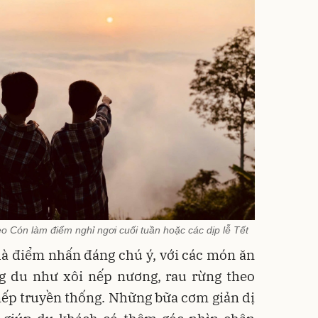
 Cón làm điểm nghỉ ngơi cuối tuần hoặc các dịp lễ Tết
à điểm nhấn đáng chú ý, với các món ăn
g du như xôi nếp nương, rau rừng theo
 nếp truyền thống. Những bữa cơm giản dị