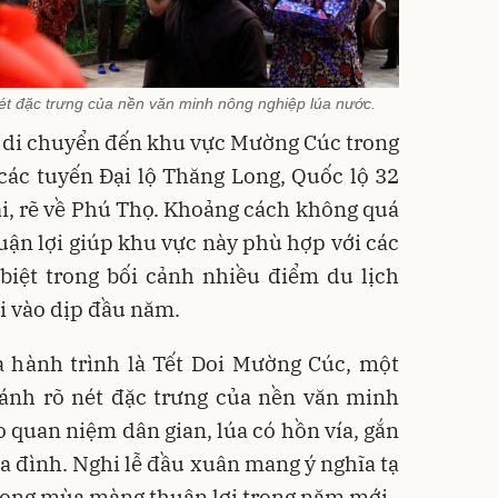
nét đặc trưng của nền văn minh nông nghiệp lúa nước.
ể di chuyển đến khu vực Mường Cúc trong
các tuyến Đại lộ Thăng Long, Quốc lộ 32
ai, rẽ về Phú Thọ. Khoảng cách không quá
huận lợi giúp khu vực này phù hợp với các
biệt trong bối cảnh nhiều điểm du lịch
i vào dịp đầu năm.
a hành trình là Tết Doi Mường Cúc, một
 ánh rõ nét đặc trưng của nền văn minh
 quan niệm dân gian, lúa có hồn vía, gắn
ia đình. Nghi lễ đầu xuân mang ý nghĩa tạ
u mong mùa màng thuận lợi trong năm mới.