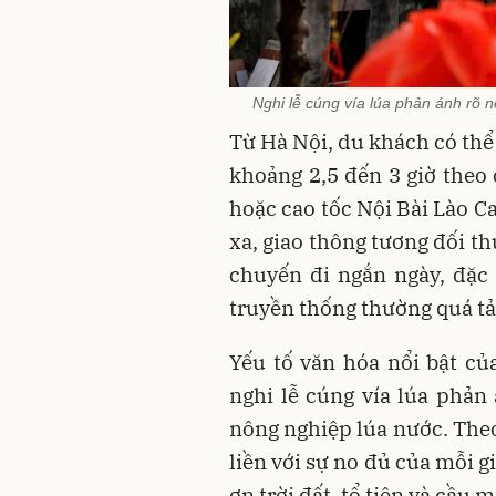
Nghi lễ cúng vía lúa phản ánh rõ 
Từ Hà Nội, du khách có th
khoảng 2,5 đến 3 giờ theo 
hoặc cao tốc Nội Bài Lào C
xa, giao thông tương đối t
chuyến đi ngắn ngày, đặc 
truyền thống thường quá tả
Yếu tố văn hóa nổi bật củ
nghi lễ cúng vía lúa phản
nông nghiệp lúa nước. Theo
liền với sự no đủ của mỗi g
ơn trời đất, tổ tiên và cầ