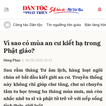
Gửi bình luận
Công tác Dân tộc
Tín ngưỡng tôn giáo
Bản làng hô
Vì sao có mùa an cư kiết hạ trong
Phật giáo?
Hồng Phúc
08/06/2026 09:33
Sau rằm tháng Tư âm lịch, hàng loạt ngôi
Hủy
Gửi
chùa sẽ bắt đầu kiết giới an cư. Truyền thống
này không chỉ giúp chư tăng, chư ni chuyên
tâm tu học trong ba tháng mùa mưa, mà còn
nhắc nhở tu sĩ và phật tử trở về với nếp sống
tỉnh thức, giới luật.