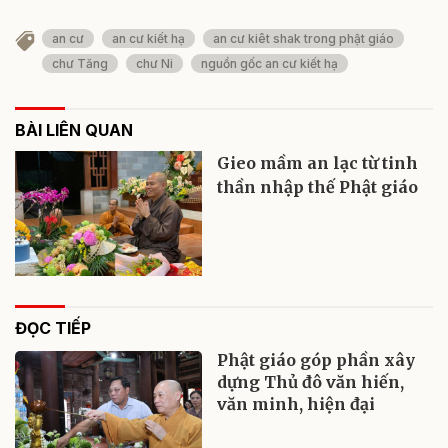
an cư
an cư kiết hạ
an cư kiêt shak trong phật giáo
chư Tăng
chư Ni
nguồn gốc an cư kiết hạ
BÀI LIÊN QUAN
Gieo mầm an lạc từ tinh
thần nhập thế Phật giáo
ĐỌC TIẾP
Phật giáo góp phần xây
dựng Thủ đô văn hiến,
văn minh, hiện đại