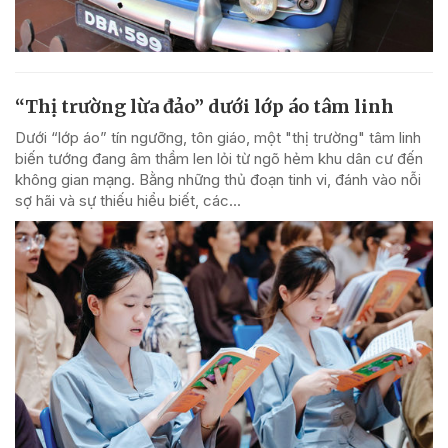
“Thị trường lừa đảo” dưới lớp áo tâm linh
Dưới “lớp áo” tín ngưỡng, tôn giáo, một "thị trường" tâm linh
biến tướng đang âm thầm len lỏi từ ngõ hẻm khu dân cư đến
không gian mạng. Bằng những thủ đoạn tinh vi, đánh vào nỗi
sợ hãi và sự thiếu hiểu biết, các...