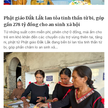
Phật giáo Đắk Lắk lan tỏa tinh thần từ bi, góp
gần 278 tỷ đồng cho an sinh xã hội
Từ những suất cơm miễn phí, phiên chợ 0 đồng, mái ấm cho
trẻ em khó khăn đến các chuyến cứu trợ vùng thiên tai, tăng
ni, phật tử Phật giáo Đắk Lắk đang bền bỉ lan tỏa tinh thần từ
bi, góp phần chăm lo an sinh xã...