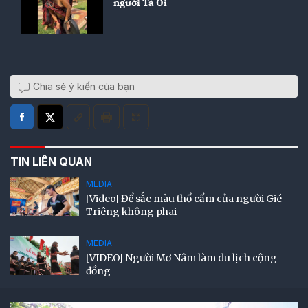
người Tà Ôi
Chia sẻ ý kiến của bạn
TIN LIÊN QUAN
MEDIA
[Video] Để sắc màu thổ cẩm của người Gié
Triêng không phai
MEDIA
[VIDEO] Người Mơ Nâm làm du lịch cộng
đồng