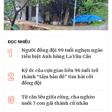
ĐỌC NHIỀU
1
Người đồng đội 99 tuổi nghẹn ngào
tiễn biệt Anh hùng La Văn Cầu
Ký ức của cựu giao liên 96 tuổi trở
2
thành “tấm bản đồ” tìm hài cốt
đồng đội
3
Từ căn lều giữa rừng, cha nghèo
nuôi 7 con gái thành cử nhân