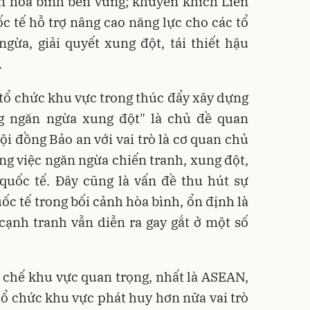
n hòa bình bền vững; khuyến khích Liên
 tế hỗ trợ nâng cao năng lực cho các tổ
gừa, giải quyết xung đột, tái thiết hậu
…
c tổ chức khu vực trong thúc đẩy xây dựng
ong ngăn ngừa xung đột" là chủ đề quan
ội đồng Bảo an với vai trò là cơ quan chủ
ng việc ngăn ngừa chiến tranh, xung đột,
 quốc tế. Đây cũng là vấn đề thu hút sự
c tế trong bối cảnh hòa bình, ổn định là
cạnh tranh vẫn diễn ra gay gắt ở một số
 chế khu vực quan trọng, nhất là ASEAN,
 chức khu vực phát huy hơn nữa vai trò