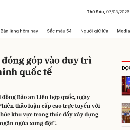
Thứ Sáu,
07/08/2026
bình luận
Bản làng hôm nay
Sắc màu 54
Người giữ lửa
Media
 đóng góp vào duy trì
ĐỌC
ninh quốc tế
i đồng Bảo an Liên hợp quốc, ngày
Hủy
G
Phiên thảo luận cấp cao trực tuyến với
 chức khu vực trong thúc đẩy xây dựng
g ngăn ngừa xung đột".