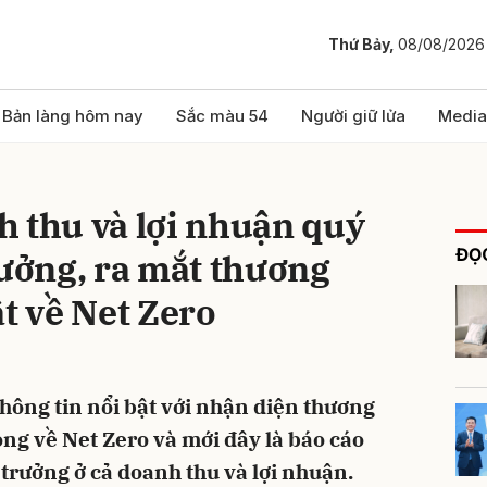
Thứ Bảy,
08/08/2026
bình luận
Bản làng hôm nay
Sắc màu 54
Người giữ lửa
Media
 thu và lợi nhuận quý
ĐỌC
rưởng, ra mắt thương
ật về Net Zero
Hủy
G
hông tin nổi bật với nhận diện thương
ọng về Net Zero và mới đây là báo cáo
 trưởng ở cả doanh thu và lợi nhuận.