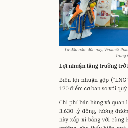
Từ đầu năm đến nay, Vinamilk tham 
Trung
Lợi nhuận tăng trưởng trở 
Biên lợi nhuận gộp (“LNG”
170 điểm cơ bản so với quý
Chi phí bán hàng và quản 
3.630 tỷ đồng, tương đươ
này xấp xỉ bằng với cùng 
trưởng, cho thấy hiệu quả