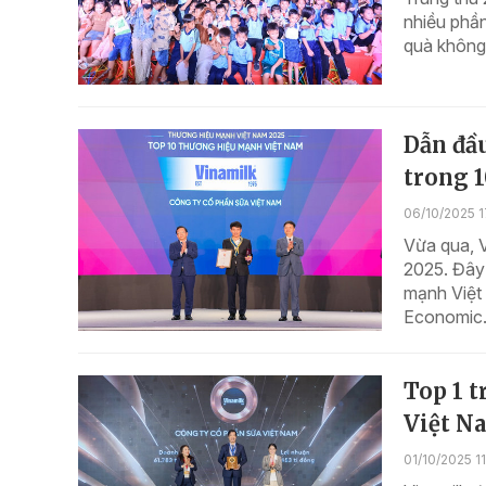
nhiều phầ
quà không 
Dẫn đầu
trong 
06/10/2025 1
Vừa qua, 
2025. Đây 
mạnh Việt
Economic.
Top 1 t
Việt N
01/10/2025 1