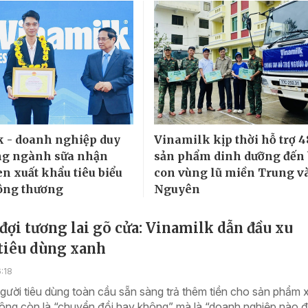
 - doanh nghiệp duy
Vinamilk kịp thời hỗ trợ 4
ng ngành sữa nhận
sản phẩm dinh dưỡng đến
n xuất khẩu tiêu biểu
con vùng lũ miền Trung v
ông thương
Nguyên
ợi tương lai gõ cửa: Vinamilk dẫn đầu xu
tiêu dùng xanh
6:18
ười tiêu dùng toàn cầu sẵn sàng trả thêm tiền cho sản phẩm 
hông còn là “chuyển đổi hay không” mà là “doanh nghiệp nào 