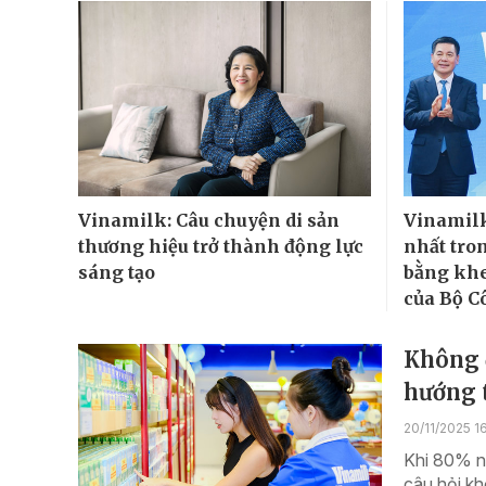
Vinamilk: Câu chuyện di sản
Vinamilk
thương hiệu trở thành động lực
nhất tro
sáng tạo
bằng khe
của Bộ C
Không đ
hướng 
20/11/2025 1
Khi 80% ng
câu hỏi k