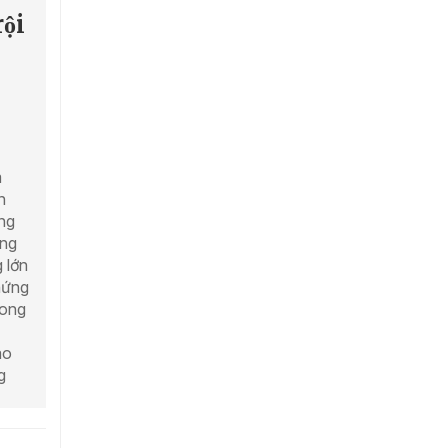
ội
m
n
̃ng
ang
 lớn
hứng
rong
̀o
g