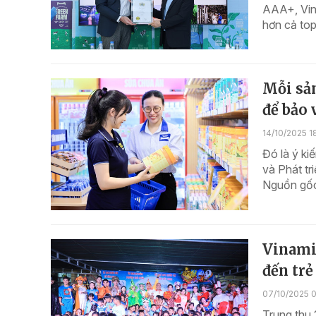
AAA+, Vin
hơn cả top
Mỗi sả
để bảo 
14/10/2025 1
Đó là ý k
và Phát tr
Nguồn gốc
Vinami
đến trẻ
07/10/2025 
Trung thu 