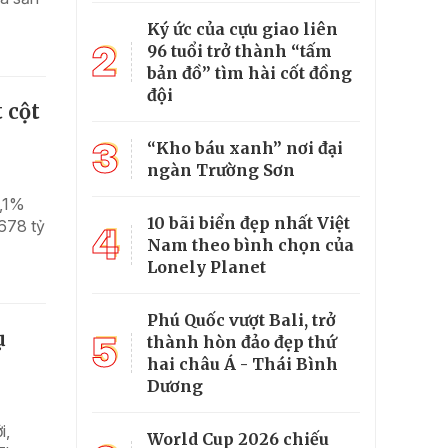
Ký ức của cựu giao liên
2
96 tuổi trở thành “tấm
bản đồ” tìm hài cốt đồng
đội
 cột
3
“Kho báu xanh” nơi đại
ngàn Trường Sơn
9,1%
10 bãi biển đẹp nhất Việt
.678 tỷ
4
Nam theo bình chọn của
Lonely Planet
Phú Quốc vượt Bali, trở
ụ
5
thành hòn đảo đẹp thứ
hai châu Á - Thái Bình
Dương
i,
World Cup 2026 chiếu