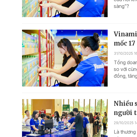
sàng”?
Vinamil
mốc 17
31/10/2025 1
Tổng doanh
so với cùn
đồng, tăng
Nhiều 
người t
29/10/2025 1
Là thương 