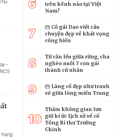
6
 Thu
trên kênh nào tại Việt
Nam?
Cô gái Dao viết câu
7
chuyện đẹp về khát vọng
cống hiến
Từ căn lều giữa rừng, cha
8
nghèo nuôi 7 con gái
ai -
thành cử nhân
 TNCS
9
Làng cổ đẹp như tranh
vẽ giữa lòng miền Trung
ất
Thăm không gian lưu
10
giữ kí ức lịch sử về cố
Tổng Bí thư Trường
Chinh
p hạng