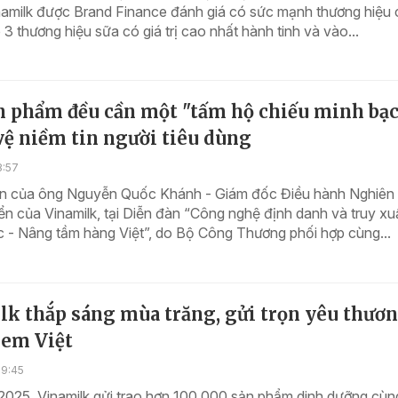
amilk được Brand Finance đánh giá có sức mạnh thương hiệu
 3 thương hiệu sữa có giá trị cao nhất hành tinh và vào...
n phẩm đều cần một "tấm hộ chiếu minh bạ
vệ niềm tin người tiêu dùng
8:57
iến của ông Nguyễn Quốc Khánh - Giám đốc Điều hành Nghiên
iển của Vinamilk, tại Diễn đàn “Công nghệ định danh và truy xu
 - Nâng tầm hàng Việt”, do Bộ Công Thương phối hợp cùng...
lk thắp sáng mùa trăng, gửi trọn yêu thươ
 em Việt
09:45
2025, Vinamilk gửi trao hơn 100.000 sản phẩm dinh dưỡng cùn