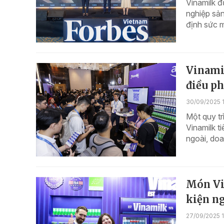
Vinamilk 
nghiệp sản
định sức m
Vinami
điều ph
30/09/2025 
Một quy tr
Vinamilk t
ngoài, doa
Món Việ
kiện n
27/09/2025 1