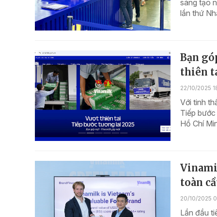
sáng tạo 
lần thứ Nh
Bạn gó
thiên t
22/10/2025 1
Với tinh t
Tiếp bước
Hồ Chí Mi
Vinami
toàn c
20/10/2025 0
Lần đầu t