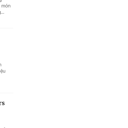
g món
...
m
iệu
rs