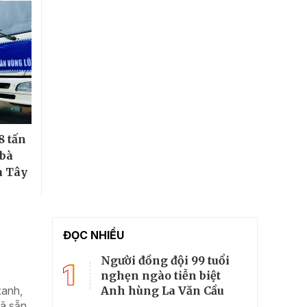
8 tấn
 bà
à Tây
ĐỌC NHIỀU
Người đồng đội 99 tuổi
1
nghẹn ngào tiễn biệt
Anh hùng La Văn Cầu
xanh,
đã sẵn