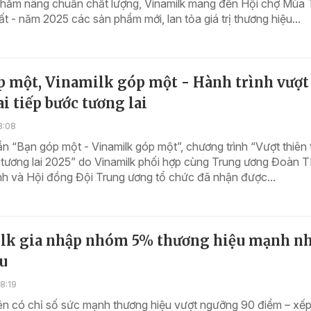
nhằm nâng chuẩn chất lượng, Vinamilk mang đến Hội chợ Mùa
ất - năm 2025 các sản phẩm mới, lan tỏa giá trị thương hiệu...
p một, Vinamilk góp một - Hành trình vượt
ai tiếp bước tương lai
8:08
hần “Bạn góp một - Vinamilk góp một”, chương trình “Vượt thiên t
 tương lai 2025” do Vinamilk phối hợp cùng Trung ương Đoàn
nh và Hội đồng Đội Trung ương tổ chức đã nhận được...
lk gia nhập nhóm 5% thương hiệu mạnh nh
ầu
8:19
iên có chỉ số sức mạnh thương hiệu vượt ngưỡng 90 điểm – xế