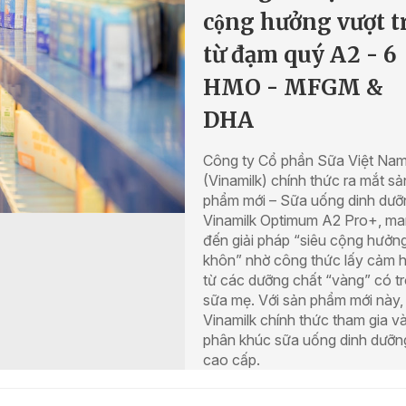
cộng hưởng vượt tr
từ đạm quý A2 - 6
HMO - MFGM &
DHA
Công ty Cổ phần Sữa Việt Na
(Vinamilk) chính thức ra mắt sả
phẩm mới – Sữa uống dinh dươ
Vinamilk Optimum A2 Pro+, m
đến giải pháp “siêu cộng hưởng
khôn” nhờ công thức lấy cảm 
từ các dưỡng chất “vàng” có t
sữa mẹ. Với sản phẩm mới này,
Vinamilk chính thức tham gia va
phân khúc sữa uống dinh dưỡn
cao cấp.