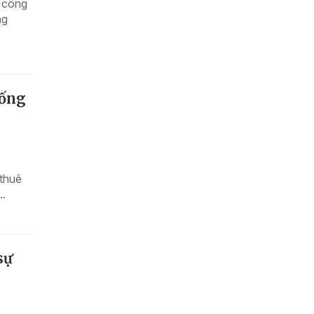
 công
ng
hống
 thuê
..
sự