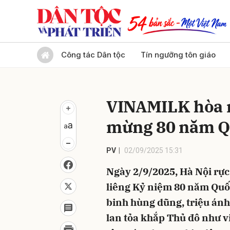
Gửi 
Công tác Dân tộc
Tín ngưỡng tôn giáo
VINAMILK hòa nh
mừng 80 năm Q
PV
02/09/2025 15:31
Ngày 2/9/2025, Hà Nội rực
liêng Kỷ niệm 80 năm Quố
binh hùng dũng, triệu ánh
lan tỏa khắp Thủ đô như v