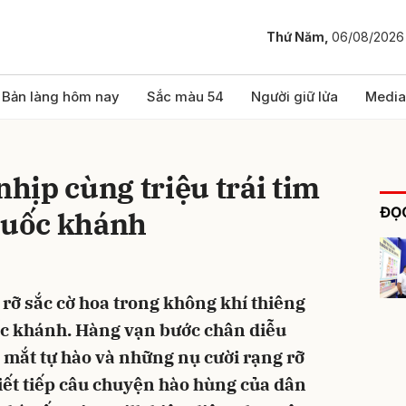
Thứ Năm,
06/08/2026
bình luận
Bản làng hôm nay
Sắc màu 54
Người giữ lửa
Media
ịp cùng triệu trái tim
ĐỌC
uốc khánh
 rỡ sắc cờ hoa trong không khí thiêng
Hủy
G
c khánh. Hàng vạn bước chân diễu
 mắt tự hào và những nụ cười rạng rỡ
iết tiếp câu chuyện hào hùng của dân