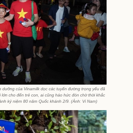
h dưỡng của Vinamilk dọc các tuyến đường trọng yếu đã
lớn cho đến trẻ con, ai cũng háo hức đón chờ thời khắc
 hành kỷ niệm 80 năm Quốc khánh 2/9. (Ảnh: Vi Nam)