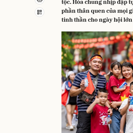
tộc. Hòa chung nhịp đập t
phần thân quen của mọi gi
tinh thần cho ngày hội lớ