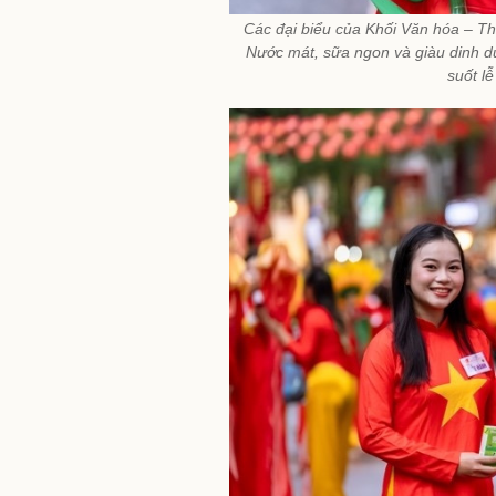
Các đại biểu của Khối Văn hóa – Thể
Nước mát, sữa ngon và giàu dinh d
suốt l