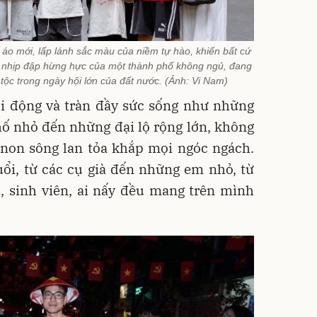
áo mới, lấp lánh sắc màu của niềm tự hào, khiến bất cứ
 nhịp đập hừng hực của một thành phố không ngủ, đang
tộc trong ngày hội lớn của đất nước. (Ảnh: Vi Nam)
ôi động và tràn đầy sức sống như những
ố nhỏ đến những đại lộ rộng lớn, không
 non sông lan tỏa khắp mọi ngóc ngách.
ổi, từ các cụ già đến những em nhỏ, từ
, sinh viên, ai nấy đều mang trên mình