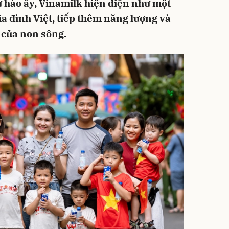
ự hào ấy, Vinamilk hiện diện như một
a đình Việt, tiếp thêm năng lượng và
n của non sông.