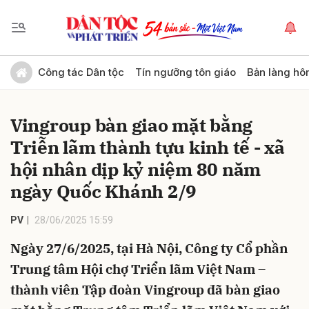
Gửi bình luận
Công tác Dân tộc
Tín ngưỡng tôn giáo
Bản làng hô
Vingroup bàn giao mặt bằng
Triễn lãm thành tựu kinh tế - xã
hội nhân dịp kỷ niệm 80 năm
ngày Quốc Khánh 2/9
Hủy
Gửi
PV
28/06/2025 15:59
Ngày 27/6/2025, tại Hà Nội, Công ty Cổ phần
Trung tâm Hội chợ Triển lãm Việt Nam –
thành viên Tập đoàn Vingroup đã bàn giao