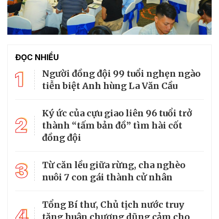
ĐỌC NHIỀU
1
Người đồng đội 99 tuổi nghẹn ngào
tiễn biệt Anh hùng La Văn Cầu
Ký ức của cựu giao liên 96 tuổi trở
2
thành “tấm bản đồ” tìm hài cốt
đồng đội
3
Từ căn lều giữa rừng, cha nghèo
nuôi 7 con gái thành cử nhân
Tổng Bí thư, Chủ tịch nước truy
4
tặng huân chương dũng cảm cho