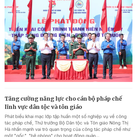
Tăng cường năng lực cho cán bộ pháp chế
lĩnh vực dân tộc và tôn giáo
Phát biểu khai mạc lớp tập huấn một số nghiệp vụ về công
tác pháp chế, Thứ trưởng Bộ Dân tộc và Tôn giáo Nông Thị
Hà nhấn mạnh vai trò quan trọng của công tác pháp chế như
một "gốc", "bệ phóng" cho hoạt động quản...