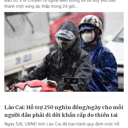
Bão số 3 di chuyển ra ngoài Biển Đông và sẽ suy yếu dần
thành một vùng áp thấp trong 24 giờ...
Lào Cai: Hỗ trợ 250 nghìn đồng/ngày cho mỗi
người dân phải di dời khẩn cấp do thiên tai
Ngày 5/8, UBND tỉnh Lào Cai đã ban hành quy định mức hỗ