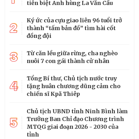
tiễn biệt Anh hùng La Văn Cầu
Ký ức của cựu giao liên 96 tuổi trở
2
thành “tấm bản đồ” tìm hài cốt
đồng đội
3
Từ căn lều giữa rừng, cha nghèo
nuôi 7 con gái thành cử nhân
Tổng Bí thư, Chủ tịch nước truy
4
tặng huân chương dũng cảm cho
chiến sĩ Kpă Thiêp
Chủ tịch UBND tỉnh Ninh Bình làm
5
Trưởng Ban Chỉ đạo Chương trình
MTQG giai đoạn 2026 - 2030 của
tỉnh