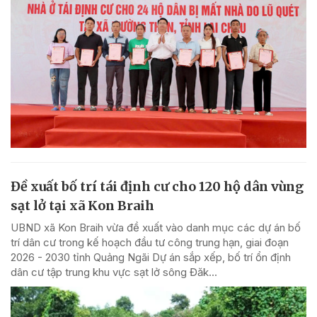
Đề xuất bố trí tái định cư cho 120 hộ dân vùng
sạt lở tại xã Kon Braih
UBND xã Kon Braih vừa đề xuất vào danh mục các dự án bố
trí dân cư trong kế hoạch đầu tư công trung hạn, giai đoạn
2026 - 2030 tỉnh Quảng Ngãi Dự án sắp xếp, bố trí ổn định
dân cư tập trung khu vực sạt lở sông Đăk...