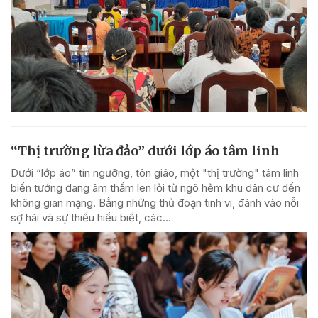
“Thị trường lừa đảo” dưới lớp áo tâm linh
Dưới “lớp áo” tín ngưỡng, tôn giáo, một "thị trường" tâm linh
biến tướng đang âm thầm len lỏi từ ngõ hẻm khu dân cư đến
không gian mạng. Bằng những thủ đoạn tinh vi, đánh vào nỗi
sợ hãi và sự thiếu hiểu biết, các...