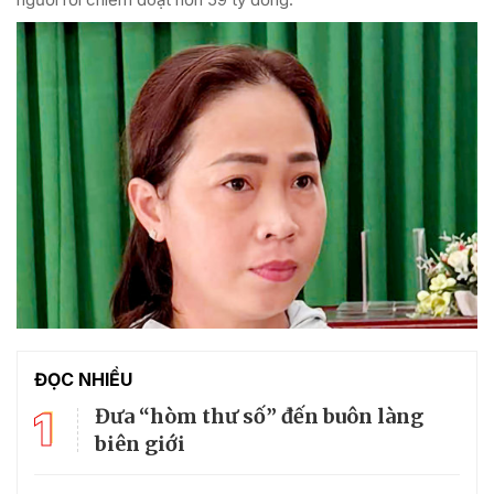
ĐỌC NHIỀU
1
Đưa “hòm thư số” đến buôn làng
biên giới