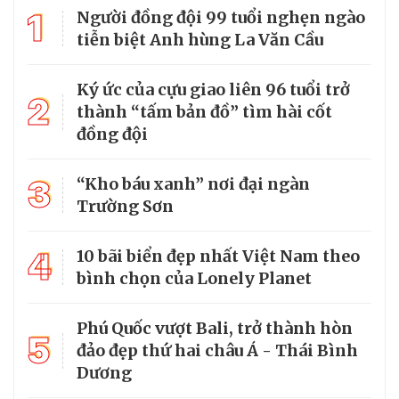
1
Người đồng đội 99 tuổi nghẹn ngào
tiễn biệt Anh hùng La Văn Cầu
Ký ức của cựu giao liên 96 tuổi trở
2
thành “tấm bản đồ” tìm hài cốt
đồng đội
3
“Kho báu xanh” nơi đại ngàn
Trường Sơn
4
10 bãi biển đẹp nhất Việt Nam theo
bình chọn của Lonely Planet
Phú Quốc vượt Bali, trở thành hòn
5
đảo đẹp thứ hai châu Á - Thái Bình
Dương