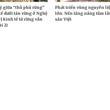
ý giữa “thủ phủ rừng”
Phát triển vùng nguyên li
kế dưới tán rừng ở Nghệ
lớn: Nền tảng nâng tầm l
rị kinh tế từ rừng vẫn
sản Việt
ài 2)