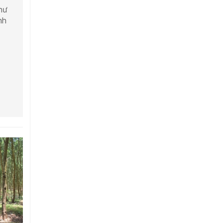
như
nh