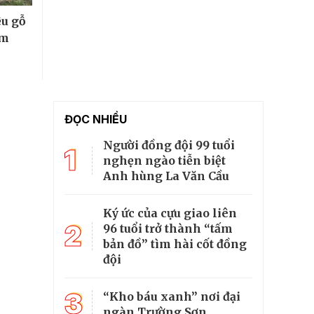
ệu gỗ
âm
ĐỌC NHIỀU
Người đồng đội 99 tuổi
1
nghẹn ngào tiễn biệt
Anh hùng La Văn Cầu
Ký ức của cựu giao liên
2
96 tuổi trở thành “tấm
bản đồ” tìm hài cốt đồng
đội
3
“Kho báu xanh” nơi đại
ngàn Trường Sơn