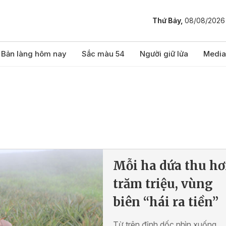
Thứ Bảy,
08/08/2026
Bản làng hôm nay
Sắc màu 54
Người giữ lửa
Media
Mỗi ha dứa thu h
trăm triệu, vùng
biên “hái ra tiền”
Từ trên đỉnh dốc nhìn xuống,