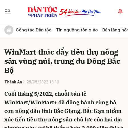
Gửi bình luận
Công tác Dân tộc
Tín ngưỡng tôn giáo
Bản làng hô
WinMart thúc đẩy tiêu thụ nông
sản vùng núi, trung du Đông Bắc
Bộ
Thành An
28/05/2022 18:10
Hủy
Gửi
Cuối tháng 5/2022, chuỗi bán lẻ
WinMart/WinMart+ đã đồng hành cùng bà
con nông dân tỉnh Bắc Giang, Bắc Kạn nhằm
xúc tiến tiêu thụ nông sản chủ lực của hai địa