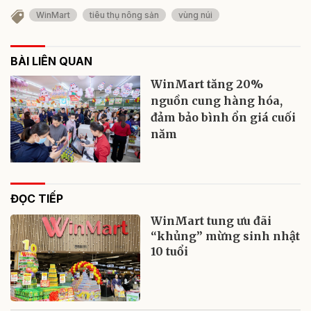
WinMart
tiêu thụ nông sản
vùng núi
BÀI LIÊN QUAN
WinMart tăng 20%
nguồn cung hàng hóa,
đảm bảo bình ổn giá cuối
năm
ĐỌC TIẾP
WinMart tung ưu đãi
“khủng” mừng sinh nhật
10 tuổi