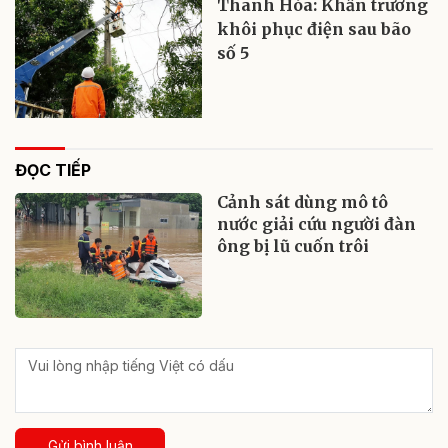
Thanh Hóa: Khẩn trương
khôi phục điện sau bão
số 5
ĐỌC TIẾP
Cảnh sát dùng mô tô
nước giải cứu người đàn
ông bị lũ cuốn trôi
Gửi bình luận