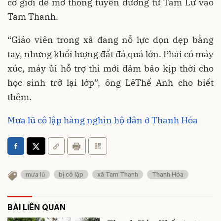
cơ giới để mở thông tuyến đường từ Tam Lư vào
Tam Thanh.
“Giáo viên trong xã đang nỗ lực dọn dẹp bằng
tay, nhưng khối lượng đất đá quá lớn. Phải có máy
xúc, máy ủi hỗ trợ thì mới đảm bảo kịp thời cho
học sinh trở lại lớp”, ông LêThế Anh cho biết
thêm.
Mưa lũ cô lập hàng nghìn hộ dân ở Thanh Hóa
mưa lũ
bị cô lập
xã Tam Thanh
Thanh Hóa
BÀI LIÊN QUAN