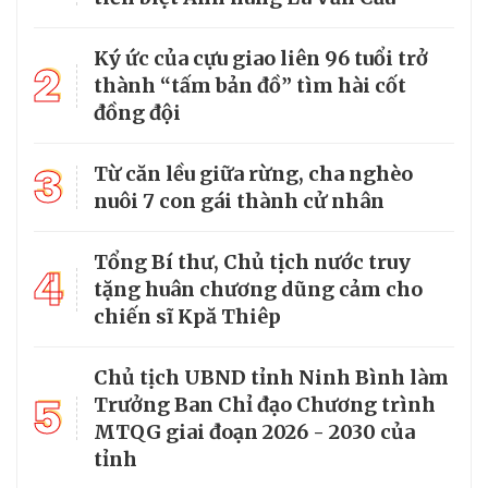
Ký ức của cựu giao liên 96 tuổi trở
2
thành “tấm bản đồ” tìm hài cốt
đồng đội
3
Từ căn lều giữa rừng, cha nghèo
nuôi 7 con gái thành cử nhân
Tổng Bí thư, Chủ tịch nước truy
4
tặng huân chương dũng cảm cho
chiến sĩ Kpă Thiêp
Chủ tịch UBND tỉnh Ninh Bình làm
5
Trưởng Ban Chỉ đạo Chương trình
MTQG giai đoạn 2026 - 2030 của
tỉnh