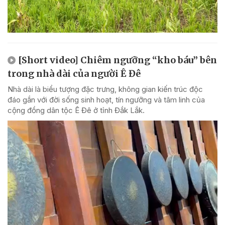
[Short video] Chiêm ngưỡng “kho báu” bên
trong nhà dài của người Ê Đê
Nhà dài là biểu tượng đặc trưng, không gian kiến trúc độc
đáo gắn với đời sống sinh hoạt, tín ngưỡng và tâm linh của
cộng đồng dân tộc Ê Đê ở tỉnh Đắk Lắk.