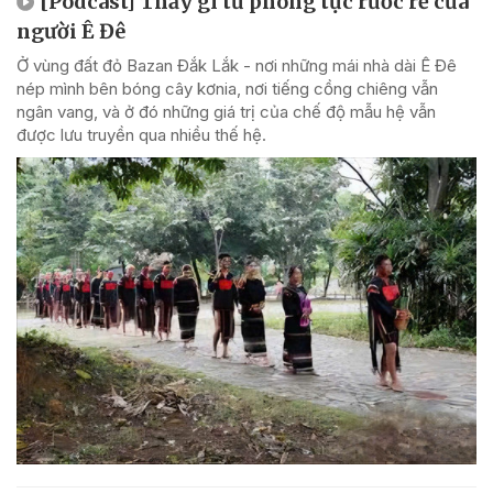
[Podcast] Thấy gì từ phong tục rước rể của
người Ê Đê
Ở vùng đất đỏ Bazan Đắk Lắk - nơi những mái nhà dài Ê Đê
nép mình bên bóng cây kơnia, nơi tiếng cồng chiêng vẫn
ngân vang, và ở đó những giá trị của chế độ mẫu hệ vẫn
được lưu truyền qua nhiều thế hệ.