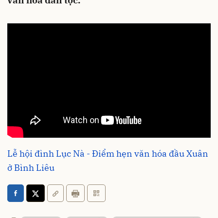
văn hóa dân tộc.
Lễ hội đình Lục Nà - Điểm hẹn văn hóa đầu Xuân
ở Bình Liêu