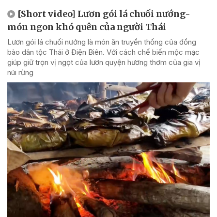
[Short video] Lươn gói lá chuối nướng-
món ngon khó quên của người Thái
Lươn gói lá chuối nướng là món ăn truyền thống của đồng
bào dân tộc Thái ở Điện Biên. Với cách chế biến mộc mạc
giúp giữ trọn vị ngọt của lươn quyện hương thơm của gia vị
núi rừng