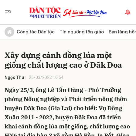
Gửi bình luận
Công tác Dân tộc
Tín ngưỡng tôn giáo
Bản làng hô
Xây dựng cánh đồng lúa một
giống chất lượng cao ở Đăk Đoa
Ngọc Thu
25/03/2022 16:54
Ngày 25/3, ông Lê Tấn Hùng - Phó Trưởng
Hủy
Gửi
phòng Nông nghiệp và Phát triển nông thôn
huyện Đăk Đoa (Gia Lai) cho biết: Vụ Đông
Xuân 2011 - 2022, huyện Đăk Đoa đã triển
khai cánh đồng lúa một giống, chất lượng cao
HN6 tại địa bàn 3 xã gồm Hà Bầu, Ia Pết, Glar