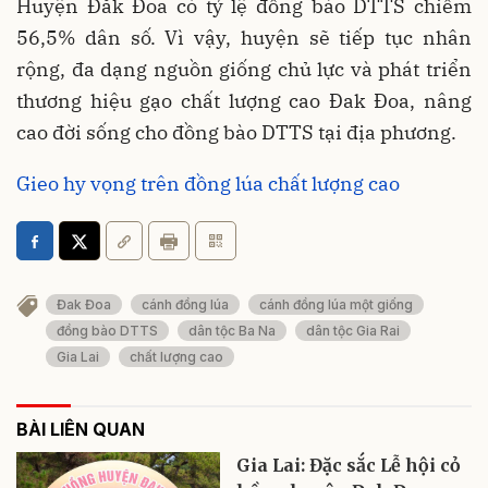
Huyện Đăk Đoa có tỷ lệ đồng bào DTTS chiếm
56,5% dân số. Vì vậy, huyện sẽ tiếp tục nhân
rộng, đa dạng nguồn giống chủ lực và phát triển
thương hiệu gạo chất lượng cao Đak Đoa, nâng
cao đời sống cho đồng bào DTTS tại địa phương.
Gieo hy vọng trên đồng lúa chất lượng cao
Đak Đoa
cánh đồng lúa
cánh đồng lúa một giống
đồng bào DTTS
dân tộc Ba Na
dân tộc Gia Rai
Gia Lai
chất lượng cao
BÀI LIÊN QUAN
Gia Lai: Đặc sắc Lễ hội cỏ