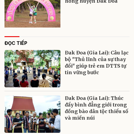
hồng huyện Đak Đoa
ĐỌC TIẾP
Đak Đoa (Gia Lai): Câu lạc
bộ "Thủ lĩnh của sự thay
đổi" giúp trẻ em DTTS tự
tin vững bước
Đak Đoa (Gia Lai): Thúc
đẩy bình đẳng giới trong
đồng bào dân tộc thiểu số
và miền núi