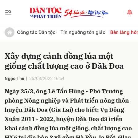
Gửi bình luận
Công tác Dân tộc
Tín ngưỡng tôn giáo
Bản làng hô
Xây dựng cánh đồng lúa một
giống chất lượng cao ở Đăk Đoa
Ngọc Thu
25/03/2022 16:54
Ngày 25/3, ông Lê Tấn Hùng - Phó Trưởng
Hủy
Gửi
phòng Nông nghiệp và Phát triển nông thôn
huyện Đăk Đoa (Gia Lai) cho biết: Vụ Đông
Xuân 2011 - 2022, huyện Đăk Đoa đã triển
khai cánh đồng lúa một giống, chất lượng cao
HN6 tại địa bàn 3 xã gồm Hà Bầu, Ia Pết, Glar