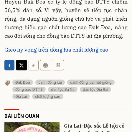
Huyện Đăk Đoa có tỷ lệ đồng bào DTTS chiếm
56,5% dân số. Vì vậy, huyện sẽ tiếp tục nhân
rộng, đa dạng nguồn giống chủ lực và phát triển
thương hiệu gạo chất lượng cao Đak Đoa, nâng
cao đời sống cho đồng bào DTTS tại địa phương.
Gieo hy vọng trên đồng lúa chất lượng cao
Đak Đoa
cánh đồng lúa
cánh đồng lúa một giống
đồng bào DTTS
dân tộc Ba Na
dân tộc Gia Rai
Gia Lai
chất lượng cao
BÀI LIÊN QUAN
Gia Lai: Đặc sắc Lễ hội cỏ