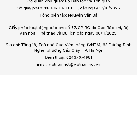
Cơ quan chủ quản: Bộ Dân tộc và Tôn giáo
Số giấy phép: 146/GP-BVHTTDL, cấp ngày 17/10/2025
Tổng biên tập: Nguyễn Văn Bá
Giấy phép hoạt động báo chí số 57/GP-BC do Cục Báo chí, Bộ
Văn hóa, Thể thao và Du lịch cấp ngày 06/11/2025.
Địa chỉ: Tầng 18, Toà nhà Cục Viễn thông (VNTA), 68 Dương Đình
Nghệ, phường Cầu Giấy, TP. Hà Nội.
Điện thoại: 02437674981
Email: vietnamnet@vietnamnet.vn