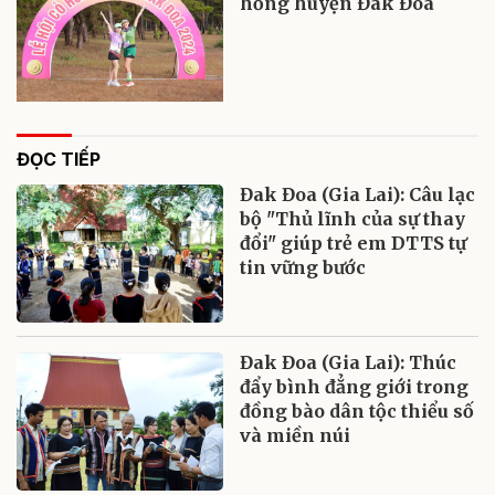
hồng huyện Đak Đoa
ĐỌC TIẾP
Đak Đoa (Gia Lai): Câu lạc
bộ "Thủ lĩnh của sự thay
đổi" giúp trẻ em DTTS tự
tin vững bước
Đak Đoa (Gia Lai): Thúc
đẩy bình đẳng giới trong
đồng bào dân tộc thiểu số
và miền núi