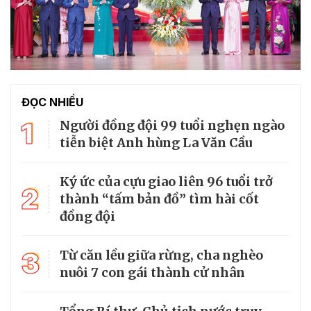
ĐỌC NHIỀU
1
Người đồng đội 99 tuổi nghẹn ngào
tiễn biệt Anh hùng La Văn Cầu
Ký ức của cựu giao liên 96 tuổi trở
2
thành “tấm bản đồ” tìm hài cốt
đồng đội
3
Từ căn lều giữa rừng, cha nghèo
nuôi 7 con gái thành cử nhân