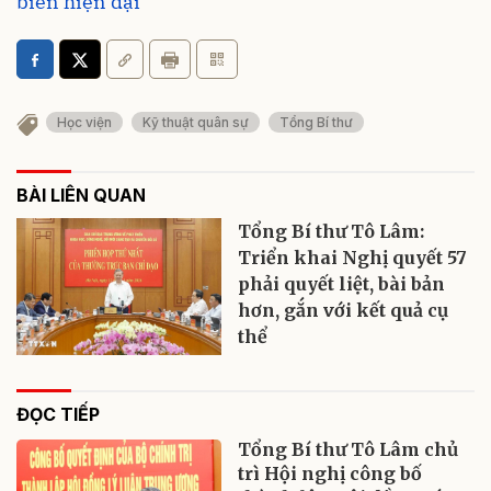
biển hiện đại
Học viện
Kỹ thuật quân sự
Tổng Bí thư
BÀI LIÊN QUAN
Tổng Bí thư Tô Lâm:
Triển khai Nghị quyết 57
phải quyết liệt, bài bản
hơn, gắn với kết quả cụ
thể
ĐỌC TIẾP
Tổng Bí thư Tô Lâm chủ
trì Hội nghị công bố