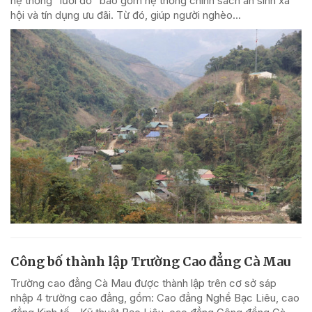
hệ thống “lưới đỡ” bao gồm hệ thống chính sách an sinh xã
hội và tín dụng ưu đãi. Từ đó, giúp người nghèo...
Công bố thành lập Trường Cao đẳng Cà Mau
Trường cao đẳng Cà Mau được thành lập trên cơ sở sáp
nhập 4 trường cao đẳng, gồm: Cao đẳng Nghề Bạc Liêu, cao