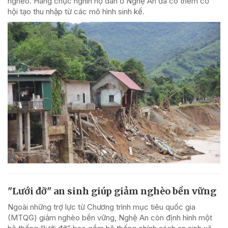
nghèo. Hàng chục nghìn hộ dân ở Nghệ An đã có thêm cơ
hội tạo thu nhập từ các mô hình sinh kế.
"Lưới đỡ" an sinh giúp giảm nghèo bền vững
Ngoài những trợ lực từ Chương trình mục tiêu quốc gia
(MTQG) giảm nghèo bền vững, Nghệ An còn định hình một