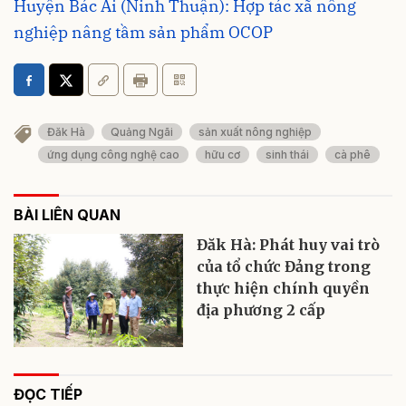
Huyện Bác Ái (Ninh Thuận): Hợp tác xã nông
nghiệp nâng tầm sản phẩm OCOP
Đăk Hà
Quảng Ngãi
sản xuất nông nghiệp
ứng dụng công nghệ cao
hữu cơ
sinh thái
cà phê
BÀI LIÊN QUAN
Đăk Hà: Phát huy vai trò
của tổ chức Đảng trong
thực hiện chính quyền
địa phương 2 cấp
ĐỌC TIẾP