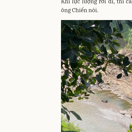
Khi lực lượng rời đi, thì c
ông Chiến nói.