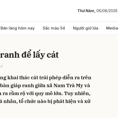
Thứ Năm,
06/08/2026
bình luận
Bản làng hôm nay
Sắc màu 54
Người giữ lửa
Media
ranh để lấy cát
47
ng khai thác cát trái phép diễn ra trên
 bàn giáp ranh giữa xã Nam Trà My và
Hủy
G
n ra rầm rộ với quy mô lớn. Tuy nhiên,
á nhân, tổ chức nào bị phát hiện và xử