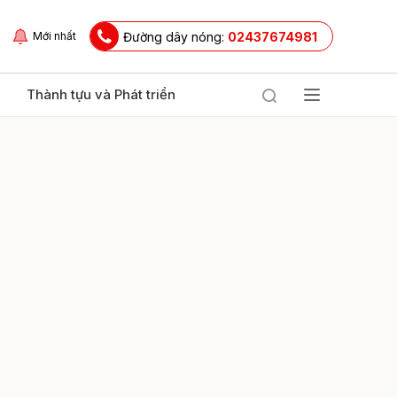
Đường dây nóng:
02437674981
Mới nhất
Thành tựu và Phát triển
ửi