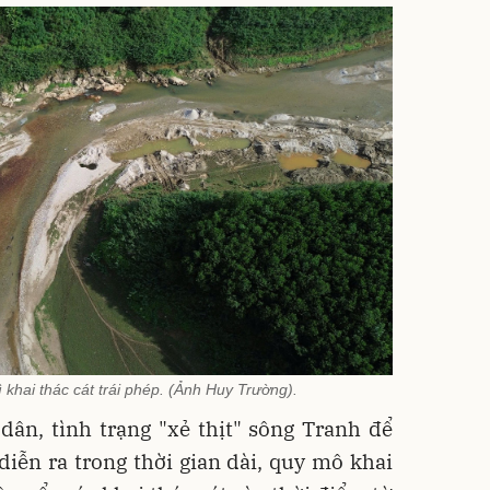
vì khai thác cát trái phép. (Ảnh Huy Trường).
ân, tình trạng "xẻ thịt" sông Tranh để
 diễn ra trong thời gian dài, quy mô khai