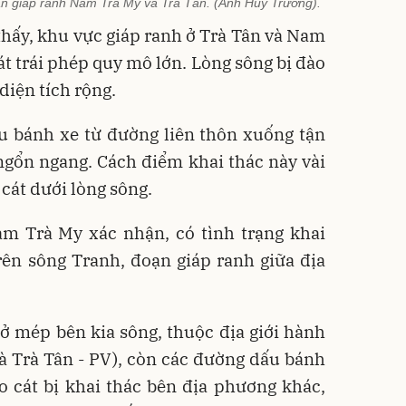
oạn giáp ranh Nam Trà My và Trà Tân. (Ảnh Huy Trường).
thấy, khu vực giáp ranh ở Trà Tân và Nam
át trái phép quy mô lớn. Lòng sông bị đào
 diện tích rộng.
 bánh xe từ đường liên thôn xuống tận
ngổn ngang. Cách điểm khai thác này vài
 cát dưới lòng sông.
m Trà My xác nhận, có tình trạng khai
trên sông Tranh, đoạn giáp ranh giữa địa
p ở mép bên kia sông, thuộc địa giới hành
là Trà Tân - PV), còn các đường dấu bánh
o cát bị khai thác bên địa phương khác,