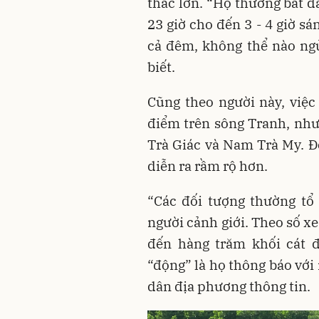
thác lớn. “Họ thường bắt đ
23 giờ cho đến 3 - 4 giờ s
cả đêm, không thể nào ng
biết.
Cũng theo người này, việc 
điểm trên sông Tranh, như
Trà Giác và Nam Trà My. Đợ
diễn ra rầm rộ hơn.
“Các đối tượng thường tổ
người cảnh giới. Theo số x
đến hàng trăm khối cát đ
“động” là họ thông báo với
dân địa phương thông tin.