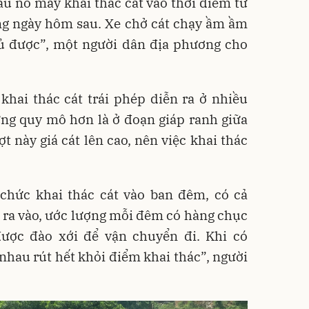
ầu nổ máy khai thác cát vào thời điểm từ
áng ngày hôm sau. Xe chở cát chạy ầm ầm
ủ được”, một người dân địa phương cho
khai thác cát trái phép diễn ra ở nhiều
ng quy mô hơn là ở đoạn giáp ranh giữa
t này giá cát lên cao, nên việc khai thác
 chức khai thác cát vào ban đêm, có cả
e ra vào, ước lượng mỗi đêm có hàng chục
ược đào xới để vận chuyển đi. Khi có
 nhau rút hết khỏi điểm khai thác”, người