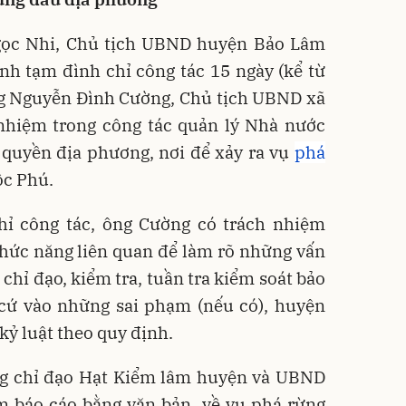
gọc Nhi, Chủ tịch UBND huyện Bảo Lâm
nh tạm đình chỉ công tác 15 ngày (kể từ
ng Nguyễn Đình Cường, Chủ tịch UBND xã
 nhiệm trong công tác quản lý Nhà nước
quyền địa phương, nơi để xảy ra vụ
phá
ộc Phú.
chỉ công tác, ông Cường có trách nhiệm
chức năng liên quan để làm rõ những vấn
 chỉ đạo, kiểm tra, tuần tra kiểm soát bảo
 cứ vào những sai phạm (nếu có), huyện
kỷ luật theo quy định.
 chỉ đạo Hạt Kiểm lâm huyện và UBND
m báo cáo bằng văn bản, về vụ phá rừng