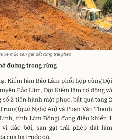
a xe múc san gạt đất rừng trái phép
mở đường trong rừng
́, Hạt Kiểm lâm Bảo Lâm phối hợp cùng Đội
 huyện Bảo Lâm, Đội Kiểm lâm cơ động và
số 2 tiến hành mật phục, bắt quả tang 2
 Trung (quê Nghệ An) và Phan Văn Thanh
 Linh, tỉnh Lâm Đồng) đang điều khiển 1
i đào bới, san gạt trái phép đất lâm
đã cưa hạ trước đó.