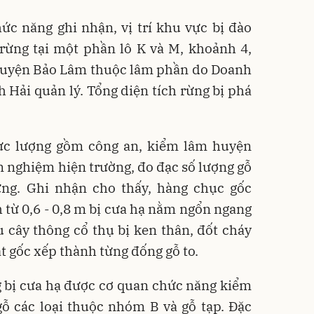
ức năng ghi nhận, vị trí khu vực bị đào
 rừng tại một phần lô K và M, khoảnh 4,
 huyện Bảo Lâm thuộc lâm phần do Doanh
Hải quản lý. Tổng diện tích rừng bị phá
lực lượng gồm công an, kiểm lâm huyện
 nghiệm hiện trường, đo đạc số lượng gỗ
rừng. Ghi nhận cho thấy, hàng chục gốc
 từ 0,6 - 0,8 m bị cưa hạ nằm ngổn ngang
u cây thông cổ thụ bị ken thân, đốt cháy
t gốc xếp thành từng đống gỗ to.
g bị cưa hạ được cơ quan chức năng kiểm
ỗ các loại thuộc nhóm B và gỗ tạp. Đặc