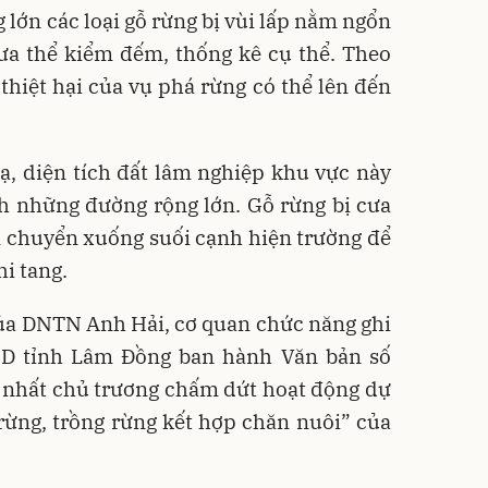
g lớn các loại gỗ rừng bị vùi lấp nằm ngổn
ưa thể kiểm đếm, thống kê cụ thể. Theo
 thiệt hại của vụ phá rừng có thể lên đến
ạ, diện tích đất lâm nghiệp khu vực này
h những đường rộng lớn. Gỗ rừng bị cưa
n chuyển xuống suối cạnh hiện trường để
i tang.
của DNTN Anh Hải, cơ quan chức năng ghi
ND tỉnh Lâm Đồng ban hành Văn bản số
 nhất chủ trương chấm dứt hoạt động dự
rừng, trồng rừng kết hợp chăn nuôi” của