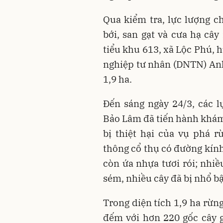
Qua kiểm tra, lực lượng ch
bới, san gạt và cưa hạ cây
tiểu khu 613, xã Lộc Phú,
nghiệp tư nhân (DNTN) Anh 
1,9 ha.
Đến sáng ngày 24/3, các 
Bảo Lâm đã tiến hành khám
bị thiệt hại của vụ phá 
thông cổ thụ có đường kính
còn ứa nhựa tươi rói; nhiề
sém, nhiều cây đã bị nhổ bậ
Trong diện tích 1,9 ha rừn
đếm với hơn 220 gốc cây g