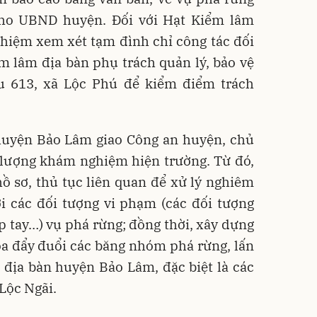
cho UBND huyện. Đối với Hạt Kiểm lâm
hiệm xem xét tạm đình chỉ công tác đối
m lâm địa bàn phụ trách quản lý, bảo vệ
u 613, xã Lộc Phú để kiểm điểm trách
huyện Bảo Lâm giao Công an huyện, chủ
c lượng khám nghiệm hiện trường. Từ đó,
ồ sơ, thủ tục liên quan để xử lý nghiêm
i các đối tượng vi phạm (các đối tượng
p tay…) vụ phá rừng; đồng thời, xây dựng
xóa đẩy đuổi các băng nhóm phá rừng, lấn
 địa bàn huyện Bảo Lâm, đặc biệt là các
Lộc Ngãi.