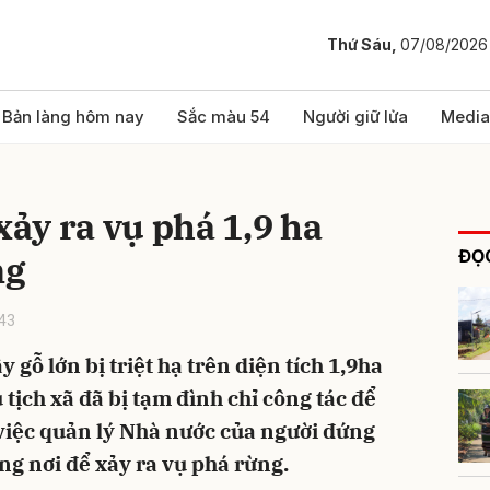
Thứ Sáu,
07/08/2026
bình luận
Bản làng hôm nay
Sắc màu 54
Người giữ lửa
Media
ể xảy ra vụ phá 1,9 ha
ĐỌC
ng
43
 gỗ lớn bị triệt hạ trên diện tích 1,9ha
Hủy
G
tịch xã đã bị tạm đình chỉ công tác để
việc quản lý Nhà nước của người đứng
g nơi để xảy ra vụ phá rừng.