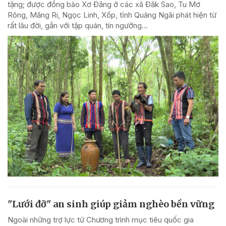
tặng; được đồng bào Xơ Đăng ở các xã Đăk Sao, Tu Mơ
Rông, Măng Ri, Ngọc Linh, Xốp, tỉnh Quảng Ngãi phát hiện từ
rất lâu đời, gắn với tập quán, tín ngưỡng...
"Lưới đỡ" an sinh giúp giảm nghèo bền vững
Ngoài những trợ lực từ Chương trình mục tiêu quốc gia