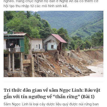
nghèo. Hàng chục nghìn hộ dân ở Nghệ An đã có thêm cơ
hội tạo thu nhập từ các mô hình sinh kế.
Tri thức dân gian về sâm Ngọc Linh: Báu vật
gắn với tín ngưỡng về “thần rừng” (Bài 1)
Sâm Ngọc Linh là loại cây dược liệu quý được núi rừng ban