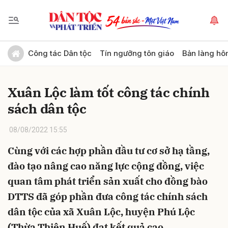
Gửi bình luận
Công tác Dân tộc
Tín ngưỡng tôn giáo
Bản làng hô
Xuân Lộc làm tốt công tác chính
sách dân tộc
08/08/2022 15:55
Cùng với các hợp phần đầu tư cơ sở hạ tầng,
Hủy
Gửi
đào tạo nâng cao năng lực cộng đồng, việc
quan tâm phát triển sản xuất cho đồng bào
DTTS đã góp phần đưa công tác chính sách
dân tộc của xã Xuân Lộc, huyện Phú Lộc
(Thừa Thiên Huế) đạt kết quả cao.