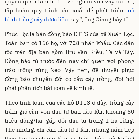
quyền quan tâm hỗ trợ về nguồn vốn vay ưu đãi,
tập huấn quy trình sản xuất để phát triển
mô
hình trồng cây dược liệu
này”, ông Giang bày tỏ.
Phúc Lộc là bản đồng bào DTTS của xã Xuân Lộc.
Toàn bản có 166 hộ, với 728 nhân khẩu. Các dân
tộc trên địa bàn gồm Bru Vân Kiều, Tà và Tày.
Đồng bào từ trước đến nay chỉ quen với phong
trào trồng rừng keo. Vậy nên, để thuyết phục
đồng bào chuyển đổi cơ cấu cây trồng, đòi hỏi
phải phân tích bài toán về kinh tế.
Theo tính toán của các hộ DTTS ở đây, trồng cây
tràm gió cần vốn đầu tư ban đầu lớn, khoảng 30
triệu đồng/ha, gấp đôi đầu tư trồng 1 ha rừng.
Thế nhưng, chỉ cần đầu tư 1 lần, những năm tiếp
theo thu hoạch chỉ làm cỏ, bón phân mà không