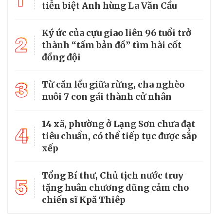
tiễn biệt Anh hùng La Văn Cầu
Ký ức của cựu giao liên 96 tuổi trở
2
thành “tấm bản đồ” tìm hài cốt
đồng đội
3
Từ căn lều giữa rừng, cha nghèo
nuôi 7 con gái thành cử nhân
14 xã, phường ở Lạng Sơn chưa đạt
4
tiêu chuẩn, có thể tiếp tục được sắp
xếp
Tổng Bí thư, Chủ tịch nước truy
5
tặng huân chương dũng cảm cho
chiến sĩ Kpă Thiêp