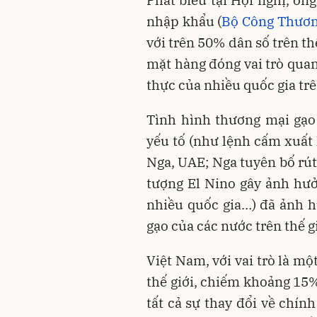
Phát biểu tại Hội nghị, ô
nhập khẩu (
Bộ Công Thươ
với trên 50% dân số trên th
mặt hàng đóng vai trò quan
thực của nhiều quốc gia trên
Tình hình thương mại gạo
yếu tố (như lệnh cấm xuất 
Nga, UAE; Nga tuyên bố rút
tượng El Nino gây ảnh hưởn
nhiều quốc gia…) đã ảnh h
gạo của các nước trên thế gi
Việt Nam, với vai trò là mộ
thế giới, chiếm khoảng 15%
tất cả sự thay đổi về chín