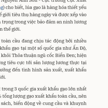
ng Nguyễn Anh Sơn - Cục trưởng Cục Xuất
ng
) cho biết, lúa gạo là hàng hóa thiết yếu
ế giới tiêu thụ hàng ngày và được xếp vào
 trọng trong việc bảo đảm an ninh lương
 thế giới.
 toàn cầu đang chịu tác động bởi nhiều
khẩu gạo tại một số quốc gia như Ấn Độ,
 khỏi Thỏa thuận ngũ cốc Biển Đen; hiện
g tiêu cực tới sản lượng lương thực tại
ưởng đến tình hình sản xuất, xuất khẩu
ới.
t trong 3 quốc gia xuất khẩu gạo lớn nhất
 tổng lượng gạo xuất khẩu toàn cầu, nên
h sách, biến động về cung cầu và khuynh