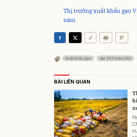
Thị trường xuất khẩu gạo V
năm
Xuất khẩu gạo
đạt 362 triệu USD
BÀI LIÊN QUAN
T
h
x
N
C
cư