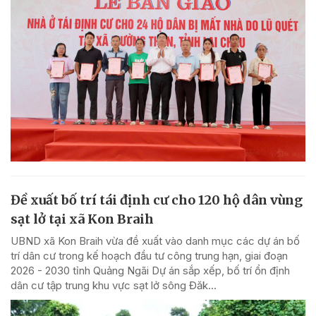
Đề xuất bố trí tái định cư cho 120 hộ dân vùng
sạt lở tại xã Kon Braih
UBND xã Kon Braih vừa đề xuất vào danh mục các dự án bố
trí dân cư trong kế hoạch đầu tư công trung hạn, giai đoạn
2026 - 2030 tỉnh Quảng Ngãi Dự án sắp xếp, bố trí ổn định
dân cư tập trung khu vực sạt lở sông Đăk...