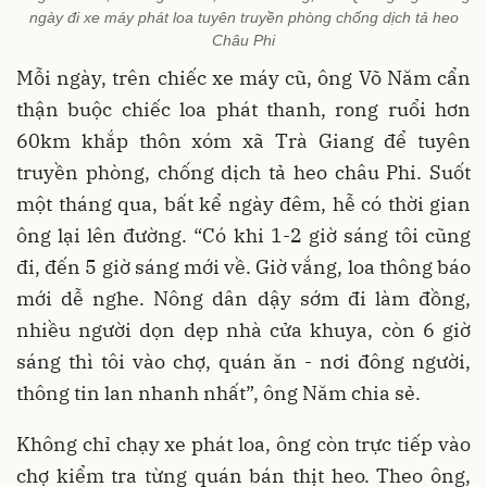
ngày đi xe máy phát loa tuyên truyền phòng chống dịch tả heo
Châu Phi
Mỗi ngày, trên chiếc xe máy cũ, ông Võ Năm cẩn
thận buộc chiếc loa phát thanh, rong ruổi hơn
60km khắp thôn xóm xã Trà Giang để tuyên
truyền phòng, chống dịch tả heo châu Phi. Suốt
một tháng qua, bất kể ngày đêm, hễ có thời gian
ông lại lên đường. “Có khi 1-2 giờ sáng tôi cũng
đi, đến 5 giờ sáng mới về. Giờ vắng, loa thông báo
mới dễ nghe. Nông dân dậy sớm đi làm đồng,
nhiều người dọn dẹp nhà cửa khuya, còn 6 giờ
sáng thì tôi vào chợ, quán ăn - nơi đông người,
thông tin lan nhanh nhất”, ông Năm chia sẻ.
Không chỉ chạy xe phát loa, ông còn trực tiếp vào
chợ kiểm tra từng quán bán thịt heo. Theo ông,