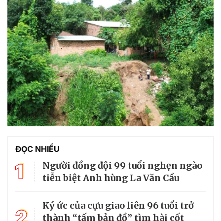
ĐỌC NHIỀU
1
Người đồng đội 99 tuổi nghẹn ngào
tiễn biệt Anh hùng La Văn Cầu
Ký ức của cựu giao liên 96 tuổi trở
2
thành “tấm bản đồ” tìm hài cốt