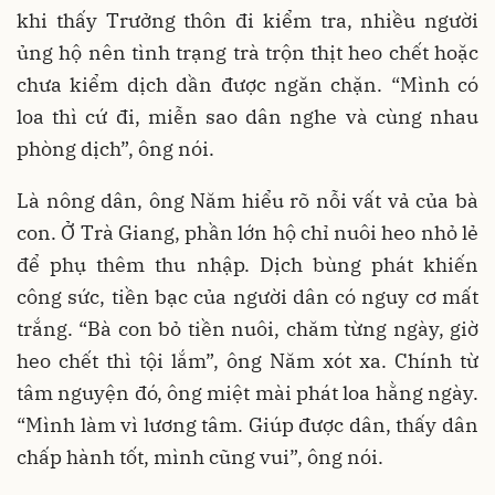
khi thấy Trưởng thôn đi kiểm tra, nhiều người
ủng hộ nên tình trạng trà trộn thịt heo chết hoặc
chưa kiểm dịch dần được ngăn chặn. “Mình có
loa thì cứ đi, miễn sao dân nghe và cùng nhau
phòng dịch”, ông nói.
Là nông dân, ông Năm hiểu rõ nỗi vất vả của bà
con. Ở Trà Giang, phần lớn hộ chỉ nuôi heo nhỏ lẻ
để phụ thêm thu nhập. Dịch bùng phát khiến
công sức, tiền bạc của người dân có nguy cơ mất
trắng. “Bà con bỏ tiền nuôi, chăm từng ngày, giờ
heo chết thì tội lắm”, ông Năm xót xa. Chính từ
tâm nguyện đó, ông miệt mài phát loa hằng ngày.
“Mình làm vì lương tâm. Giúp được dân, thấy dân
chấp hành tốt, mình cũng vui”, ông nói.