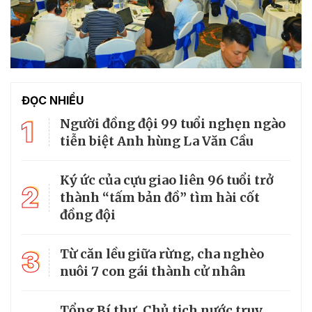
ĐỌC NHIỀU
1
Người đồng đội 99 tuổi nghẹn ngào
tiễn biệt Anh hùng La Văn Cầu
Ký ức của cựu giao liên 96 tuổi trở
2
thành “tấm bản đồ” tìm hài cốt
đồng đội
3
Từ căn lều giữa rừng, cha nghèo
nuôi 7 con gái thành cử nhân
Tổng Bí thư, Chủ tịch nước truy