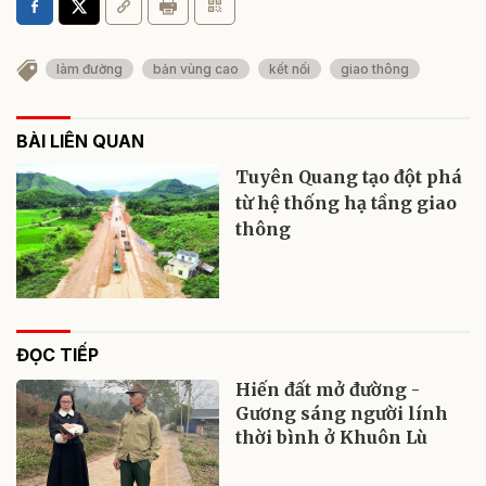
làm đường
bản vùng cao
kết nối
giao thông
BÀI LIÊN QUAN
Tuyên Quang tạo đột phá
từ hệ thống hạ tầng giao
thông
ĐỌC TIẾP
Hiến đất mở đường -
Gương sáng người lính
thời bình ở Khuôn Lù