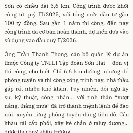
Sơn có chiều dài 6,6 km. Công trình được khởi
công từ quý III/2025, với tổng mức đầu tư gần
100 tỷ đồng. Sau gần 1 năm thi công, đến nay
công trình đã cơ bản hoàn thành, dự kiến đưa vào
sử dụng vào đầu quý II/2026.
Ông Trần Thanh Phong, cán bộ quản lý dự án
thuộc Công ty TNHH Tập đoàn Sơn Hải - đơn vị
thi công, cho biết: Chỉ 6,6 km đường, nhưng để
phóng tuyến và thi công công trình này, nhà thầu
gặp rất nhiều khó khăn. Tuy nhiên, đội ngũ kỹ
sư, kỹ thuật, công nhân... với tinh thần “vượt
nắng, thắng mưa” đã trở thành mệnh lệnh để đào
núi, xuyên rừng phóng tuyến đúng tiến độ. Các
khâu rải cấp phối, xây kè chắn ở taluy dương…
được thi công khẩn trương.