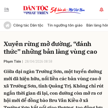
Gửi bình luận
Công tác Dân tộc
Tín ngưỡng tôn giáo
Bản làng hô
Xuyên rừng mở đường, “đánh
thức” những bản làng vùng cao
Phạm Tiến
28/04/2026 08:58
Giữa đại ngàn Trường Sơn, một tuyến đường
Hủy
Gửi
mới đã hiện hữu, nối liền các bản vùng cao ở
xã Trường Sơn, tỉnh Quảng Trị. Không chỉ rút
ngắn thời gian đi lại, con đường còn mở ra cơ
hội mới để đồng bào Bru Vân Kiều ở xã
Trường Sơn kết nối giao thương, tạo động lực