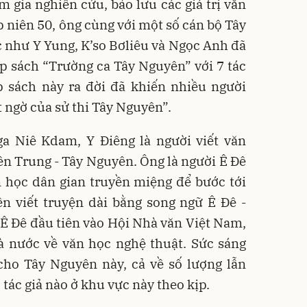
m gia nghiên cứu, bảo lưu các giá trị văn
p niên 50, ông cùng với một số cán bộ Tây
 như Y Yung, K’so Bơliêu và Ngọc Anh đã
ập sách “Trường ca Tây Nguyên” với 7 tác
p sách này ra đời đã khiến nhiều người
t ngờ của sử thi Tây Nguyên”.
a Niê Kdam, Y Điêng là người viết văn
ền Trung - Tây Nguyên. Ông là người Ê Đê
n học dân gian truyền miệng để bước tới
ên viết truyện dài bằng song ngữ Ê Đê -
i Ê Đê đầu tiên vào Hội Nhà văn Việt Nam,
à nước về văn học nghệ thuật. Sức sáng
 cho Tây Nguyên này, cả về số lượng lẫn
 tác giả nào ở khu vực này theo kịp.