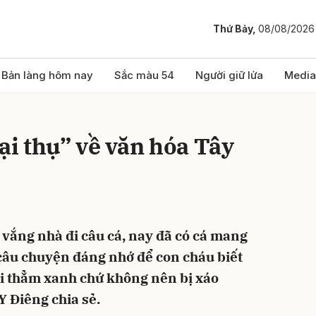
Thứ Bảy,
08/08/2026
bình luận
Bản làng hôm nay
Sắc màu 54
Người giữ lửa
Media
đại thụ” về văn hóa Tây
vắng nhà đi câu cá, nay đã có cá mang
Hủy
G
 câu chuyện đáng nhớ để con cháu biết
i thẳm xanh chứ không nên bị xáo
Y Điêng chia sẻ.