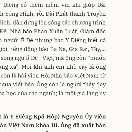
 Điêng có thêm niềm vui khi giúp Đài
h Sông Hinh, rồi Đài Phát thanh Truyền
dịch, dàn dựng lên sóng các chương trình
Ê Đê. Nhà báo Phan Xuân Luật, Giám đốc
à người Ê Đê nhưng bác Y Điêng biết cả
giỏi tiếng đồng bào Ba Na, Gia Rai, Tày,…
 song ngữ Ê Đê - Việt, mà ông còn “muốn
ang xa”. Mỗi khi anh em nhờ cậy là ông
g còn là hội viên Hội Nhà báo Việt Nam từ
sưa viết báo. Ông còn là người thầy dạy
hóa học của các ngành; là một già làng uy
t là Y Điêng Kpă Hôp) Nguyên Ủy viên
n Việt Nam khóa III. Ông đã xuất bản