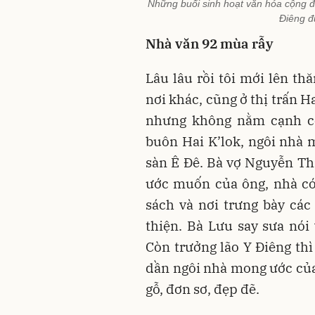
Những buổi sinh hoạt văn hóa cộng đ
Điêng đ
Nhà văn 92 mùa rẫy
Lâu lâu rồi tôi mới lên th
nơi khác, cũng ở thị trấn 
nhưng không nằm cạnh co
buôn Hai K’lok, ngôi nhà
sàn Ê Đê. Bà vợ Nguyễn Thị
ước muốn của ông, nhà có
sách và nơi trưng bày cá
thiện. Bà Lưu say sưa nó
Còn trưởng lão Y Điêng thì
dần ngôi nhà mong ước củ
gỗ, đơn sơ, đẹp đẽ.