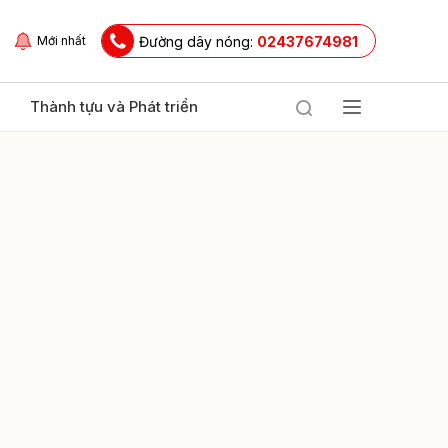
Đường dây nóng:
02437674981
Mới nhất
Thành tựu và Phát triển
ửi