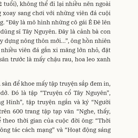
2 tuổi), không thể đi lại nhiều nên ngoài
ng xoay sang chơi với những viên đá cuội
g. “Đây là mô hình những cô gái Ê Đê lên
 dũng sĩ Tây Nguyên. Đây là cảnh bà con
ây dựng nông thôn mới…”, ông hồn nhiên
 nhiều viên đá gắn xi măng lớn nhỏ, đặt
sân trước là mấy chậu rau, hoa leo xanh
n sàn để khoe mấy tập truyện sắp đem in,
dở. Đó là tập “Truyện cổ Tây Nguyên”,
 Hinh”, tập truyện ngắn và ký “Người
trên 600 trang tập tạp văn “Nghe, thấy,
ể theo thời gian của cuộc đời ông: “Thời
công tác cách mạng” và “Hoạt động sáng