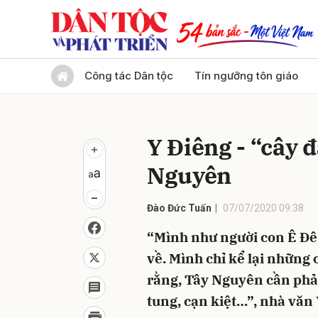
Gửi 
Công tác Dân tộc
Tín ngưỡng tôn giáo
Y Điêng - “cây 
Nguyên
Đào Đức Tuấn
07/07/2020 09:38
“Mình như người con Ê Đê 
về. Mình chỉ kể lại những
rằng, Tây Nguyên cần phả
tung, cạn kiệt…”, nhà văn 