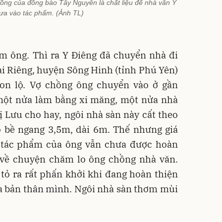
ồng của đồng bào Tây Nguyên là chất liệu để nhà văn Y
ưa vào tác phẩm. (Ảnh TL)
ăm ông. Thì ra Y Điêng đã chuyển nhà đi
Hai Riêng, huyện Sông Hinh (tỉnh Phú Yên)
n lộ. Vợ chồng ông chuyển vào ở gần
 một nửa làm bằng xi măng, một nửa nhà
 Lưu cho hay, ngôi nhà sàn này cất theo
 bề ngang 3,5m, dài 6m. Thế nhưng giá
c tác phẩm của ông vẫn chưa được hoàn
i về chuyện chăm lo ông chồng nhà văn.
 tỏ ra rất phấn khởi khi đang hoàn thiện
a bản thân mình. Ngôi nhà sàn thơm mùi