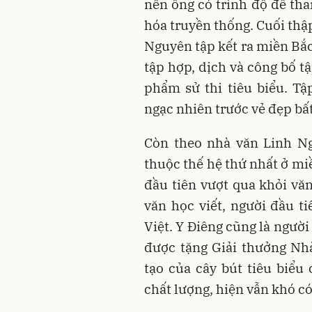
nên ông có trình độ để tha
hóa truyền thống. Cuối thậ
Nguyên tập kết ra miền Bắc
tập hợp, dịch và công bố t
phẩm sử thi tiêu biểu. Tậ
ngạc nhiên trước vẻ đẹp bấ
Còn theo nhà văn Linh Ng
thuộc thế hệ thứ nhất ở mi
đầu tiên vượt qua khỏi vă
văn học viết, người đầu ti
Việt. Y Điêng cũng là ngườ
được tặng Giải thưởng Nh
tạo của cây bút tiêu biểu
chất lượng, hiện vẫn khó có