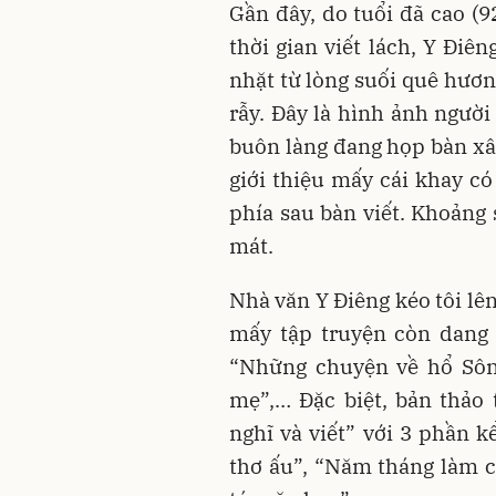
Gần đây, do tuổi đã cao (9
thời gian viết lách, Y Điê
nhặt từ lòng suối quê hươn
rẫy. Đây là hình ảnh người
buôn làng đang họp bàn x
giới thiệu mấy cái khay có
phía sau bàn viết. Khoảng 
mát.
Nhà văn Y Điêng kéo tôi lê
mấy tập truyện còn dang 
“Những chuyện về hổ Sông
mẹ”,… Đặc biệt, bản thảo 
nghĩ và viết” với 3 phần k
thơ ấu”, “Năm tháng làm 