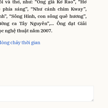
i và thơ, như: “Ông già Kơ Rao”, “Hơ
về phía sáng”, “Như cánh chim Kway”,
h”, “Sông Hinh, con sông quê hương”,
rường ca Tây Nguyên”,… Ông đạt Giải
ọc nghệ thuật năm 2007.
dòng chảy thời gian