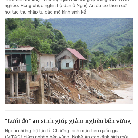
nghèo. Hàng chục nghìn hộ dân ở Nghệ An đã có thêm cơ
hội tạo thu nhập từ các mô hình sinh kế.
"Lưới đỡ" an sinh giúp giảm nghèo bền vững
Ngoài những trợ lực từ Chương trình mục tiêu quốc gia
(MTQG) giảm nghèo bền vững, Nghệ An còn định hình một