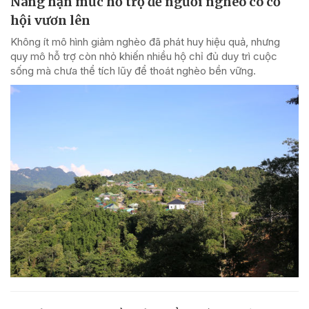
Nâng hạn mức hỗ trợ để người nghèo có cơ
hội vươn lên
Không ít mô hình giảm nghèo đã phát huy hiệu quả, nhưng
quy mô hỗ trợ còn nhỏ khiến nhiều hộ chỉ đủ duy trì cuộc
sống mà chưa thể tích lũy để thoát nghèo bền vững.