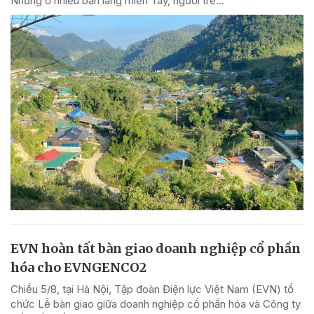
Nhưng ở nhiều bản làng miền Tây, người trẻ...
EVN hoàn tất bàn giao doanh nghiệp cổ phần
hóa cho EVNGENCO2
Chiều 5/8, tại Hà Nội, Tập đoàn Điện lực Việt Nam (EVN) tổ
chức Lễ bàn giao giữa doanh nghiệp cổ phần hóa và Công ty