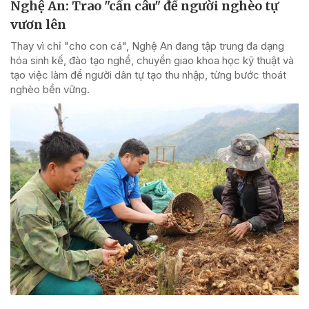
Nghệ An: Trao "cần câu" để người nghèo tự
vươn lên
Thay vì chỉ "cho con cá", Nghệ An đang tập trung đa dạng
hóa sinh kế, đào tạo nghề, chuyển giao khoa học kỹ thuật và
tạo việc làm để người dân tự tạo thu nhập, từng bước thoát
nghèo bền vững.