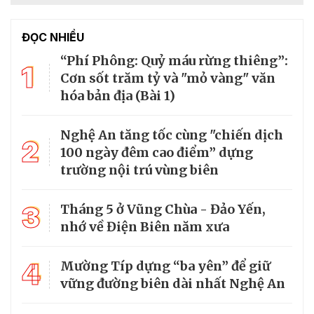
ĐỌC NHIỀU
“Phí Phông: Quỷ máu rừng thiêng”:
1
Cơn sốt trăm tỷ và "mỏ vàng" văn
hóa bản địa (Bài 1)
Nghệ An tăng tốc cùng "chiến dịch
2
100 ngày đêm cao điểm” dựng
trường nội trú vùng biên
3
Tháng 5 ở Vũng Chùa - Đảo Yến,
nhớ về Điện Biên năm xưa
4
Mường Típ dựng “ba yên” để giữ
vững đường biên dài nhất Nghệ An