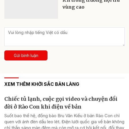
ích trong trường nội trú
vùng cao
Gửi bình luận
XEM THÊM KHỞI SẮC BẢN LÀNG
Chiếc tủ lạnh, cuộc gọi video và chuyện đổi
đời ở Rào Con khi điện về bản
Suốt bao thế hệ, đồng bào Bru Vân Kiều ở bản Rào Con chỉ
quen với ánh đèn dầu leo lét. Điện lưới quốc gia về bản không
chỉ thắp sáng màn đêm mà còn mở ra cơ hội kết nối, đổi thay