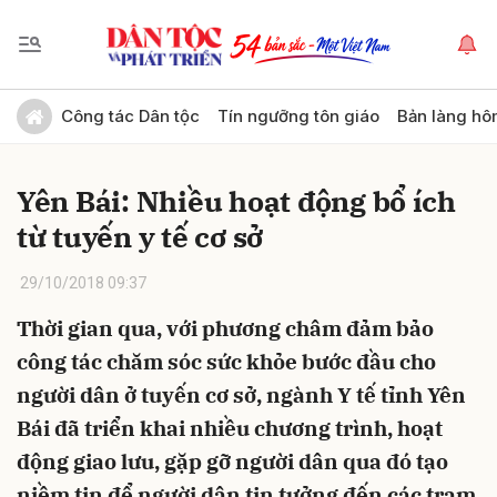
Gửi bình luận
Công tác Dân tộc
Tín ngưỡng tôn giáo
Bản làng hô
Yên Bái: Nhiều hoạt động bổ ích
từ tuyến y tế cơ sở
29/10/2018 09:37
Thời gian qua, với phương châm đảm bảo
Hủy
Gửi
công tác chăm sóc sức khỏe bước đầu cho
người dân ở tuyến cơ sở, ngành Y tế tỉnh Yên
Bái đã triển khai nhiều chương trình, hoạt
động giao lưu, gặp gỡ người dân qua đó tạo
niềm tin để người dân tin tưởng đến các trạm